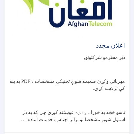
اعلان مجدد
دیر محترمو شرکتونو
,
مهرباني وکړئ ضمیمه شوې تخنيکي مشخصات د
PDF
په بڼه
کې ترلاسه کړې
.
تاسو څخه په خورا
درنښت
غوښتنه کیږي چی که په در
استول شویو مشخصا تو برابر اجناس/ خدمات آماده . . .