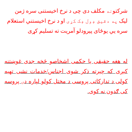
شرکتو
نه
مکلف دی چی د نرخ اخیستنی سره ژمن
لیک
په دقیق ډول ډک کړی
او د نرخ اخیستني استعلام
سره يي یوځای پیرودلو آمریت ته تسلیم کړی
له هغه حقیقی یا حکمی اشخاصو څخه جدی غوښتنه
کیږی که چیرته ذکر شوی اجناس/خدمات نشی تهیه
کولی د تدارکاتی پروسی د مختل کولو لپاره د
ی
پروسه
کی ګدون نه کوی
.