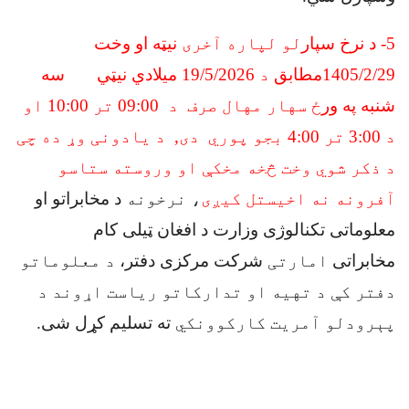
5
-
د نرخ سپار
لو لپاره آخری
نیټه او وخت
1405/2/29مطابق
د
19
/5/2026 میلادي نیټي سه
شنبه په ور
ځ سهار مهال صرف
د
09:00
تر 10:00 او
د 3:00 تر 4:00 بجو پوري دی,
د یادونی وړ ده چی
د ذکر شوي وخت څخه مخکې او وروسته ستاسو
آفرونه نه اخیستل کیږی
، نرخونه
د مخابراتو او
معلوماتی تکنالوژی وزارت د افغان ټیلی کام
مخابراتی
امارتی
شرکت مرکزی دفتر،
د معلوماتو
دفتر کې د تهیه او تدارکاتو ریاست اړوند د
پېرودلو آمریت کارکوونکي
ته تسلیم کړل شی
.