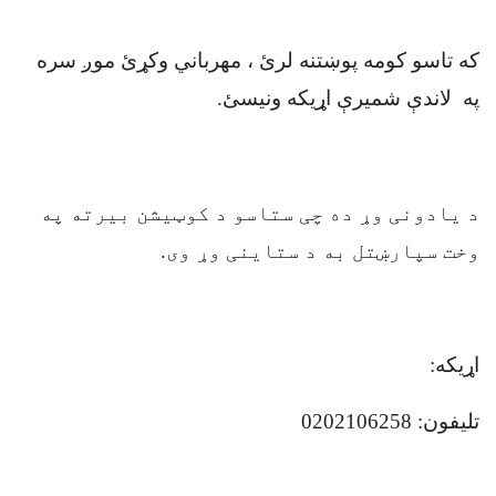
که تاسو کومه پوښتنه لرئ ، مهرباني وکړئ موږ سره
په لاندې شميرې اړیکه ونیسئ
.
د یادونی وړ ده چی ستاسو د کوټیشن بیرته په
وخت سپارښتل به د ستاینی وړ وی.
اړیکه
:
تلیفون:
0202106258