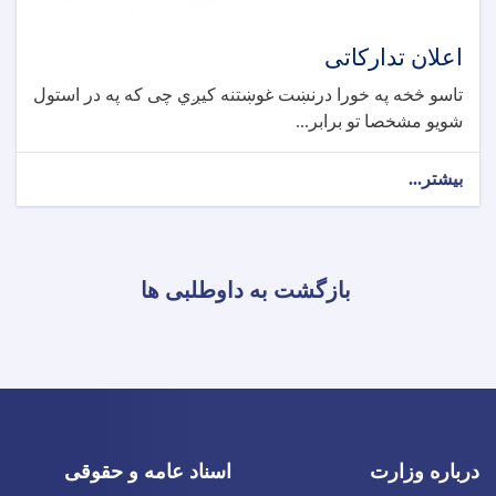
اعلان تدارکاتی
تاسو څخه په خورا درنښت غوښتنه کیږي چی که په در استول
شویو مشخصا تو برابر...
بیشتر...
بازگشت به داوطلبی ها
درباره وزارت
اسناد عامه و حقوقی