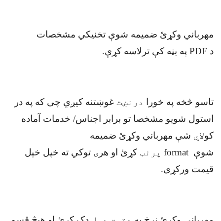
مهرباني وکړئ ضمیمه شوې تخنيکي مشخصات
د
PDF
په بڼه کې ترلاسه کړې
.
تاسو څخه په خورا
درنښت
غوښتنه کیږي چی که په در
استول شویو مشخصا تو برابر اجناس/ خدمات آماده
کو
لاي
شې مهرباني وکړئ ضمیمه
شوې
format
پرنټ
کړئ او هر
ی
توکي ته خپل خپل
قیمت ورکړی
.
مهرباني وکړئ نرخ په
دقیق ډول
ډک کړئ او هیڅ قسم