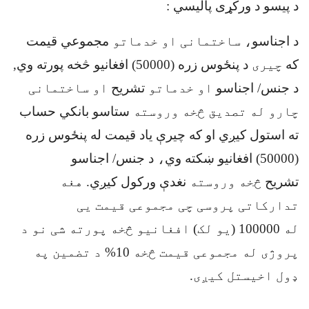
د پیسو د ورکړی پالیسي
:
د اجناسو
، ساختمانی او خدماتو
مجموعي قيمت
که
چیری
د پنځوس زره (50000) افغانیو څخه پورته وي,
د جنس/ اجناسو
او خدماتو
تشریح
او ساختمانی
چارو له تصدیق څخه وروسته
ستاسو بانکي حساب
ته استول کيږي او که چيرې یاد قیمت له پنځوس زره
(50000) افغانیو ښکته وي
،
د جنس/ اجناسو
تشریح
څخه وروسته
نغدې ورکول کيږي
.
هغه
تدارکاتی پروسی چی مجموعی قیمت یی
له
100000
(یو لک) افغانیو څخه پورته شی نو د
پروژی له مجموعی قیمت څخه
10
%
د تضمین په
ډول اخیستل کیږی.