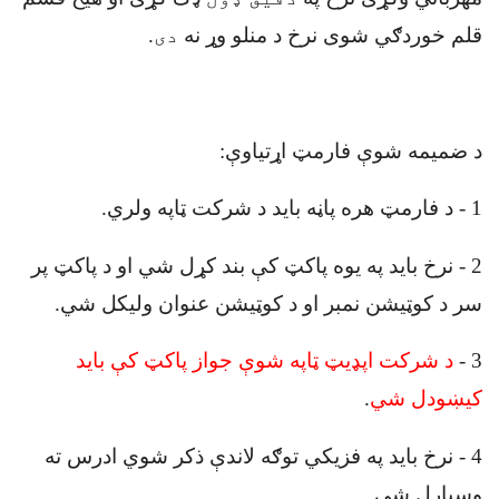
قلم خوردګي شوی نرخ د منلو وړ نه
دی
.
د ضميمه شوې فارمټ اړتیاوې
:
1
-
د فارمټ هره پاڼه باید د شرکت ټاپه ولري
.
2
-
نرخ باید په یوه پاکټ کې بند کړل شي او د پاکټ پر
سر د کوټيشن نمبر او د کوټیشن عنوان وليکل شي
.
3
-
د شرکت اپډيټ ټاپه شوې جواز پاکټ کې بايد
کيښودل شي
.
4
-
نرخ باید په فزیکي توګه لاندې ذکر شوي ادرس ته
وسپارل شي
.