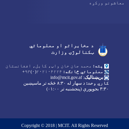
معاشونو ورکړه
د مخابراتو او معلوماتي
Facebook
Youtube
Twitter
ټکنالوژۍ وزارت
پته:
محمد جان خان واټ، کابل، افغانستان
معلوماتي څانګه:
۲۰۲۱۰۴۲۲۴(۰)۹۳+
بریښنالیک
:
info@mcit.gov.af
کاري وخت:
د سهار له
۸:۳۰
څځه تر ماسپښین
۳:۳۰
بجوپورې (پنجشنبه تر
۰۱:۰۰)
Copyright © 2018 | MCIT. All Rights Reserved