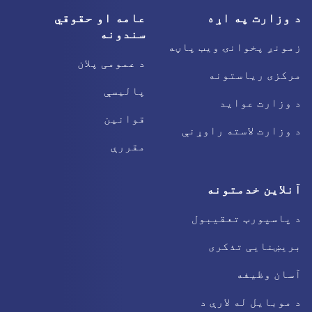
د وزارت په اړه
عامه او حقوقي
سندونه
زمونږ پخوانۍ ویب پاڼه
د عمومی پلان
مرکزی ریاستونه
پالیسې
د وزارت عواید
قوانین
د وزارت لاسته راوړنې
مقررې
آنلاین خدمتونه
د پاسپورټ تعقیبول
بریښنایی تذکری
آسان وظیفه
د موبایل له لارې د