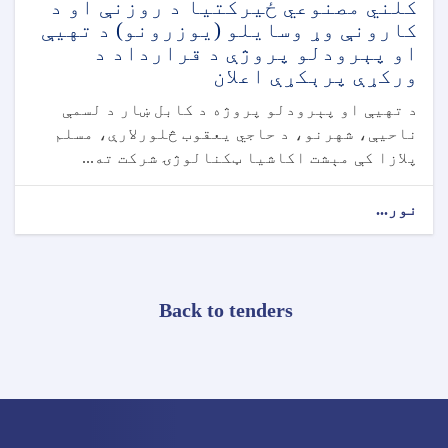
کلني مصنوعي ځیرکتیا د روزنې او د
کارونې وړ وسایلو (یوزرونو) د تهيې
او پېرودلو پروژې د قرارداد د
ورکړې پرېکړې اعلان
د تهيې او پېرودلو پروژه د کابل ښار د لسمې
ناحیې، شهرنو، د حاجي یعقوب څلورلارې، مسلم
پلازا کې مېشت اکاشیا ټکنالوژۍ شرکت ته...
نور...
Back to tenders