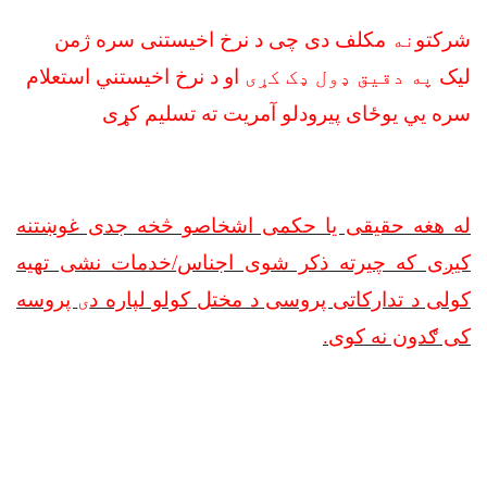
شرکتو
نه
مکلف دی چی د نرخ اخیستنی سره ژمن
لیک
په دقیق ډول ډک کړی
او د نرخ اخیستني استعلام
سره يي یوځای پیرودلو آمریت ته تسلیم کړی
له هغه حقیقی یا حکمی اشخاصو څخه جدی غوښتنه
کیږی که چیرته ذکر شوی اجناس/خدمات نشی تهیه
کولی د تدارکاتی پروسی د مختل کولو لپاره د
ی
پروسه
کی ګدون نه کوی
.