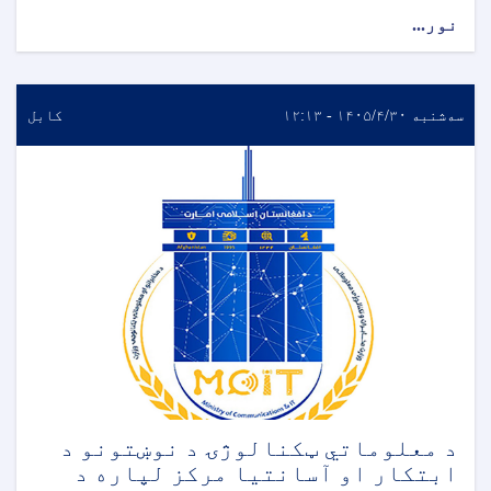
نور...
سه‌شنبه ۱۴۰۵/۴/۳۰ - ۱۲:۱۳
کابل
د معلوماتي ټکنالوژۍ د نوښتونو د
ابتکار او آسانتیا مرکز لپاره د