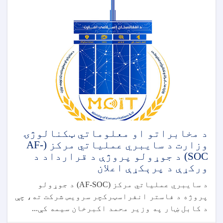
د مخابراتو او معلوماتي ټکنالوژۍ
وزارت د سایبري عملیاتي مرکز (AF-
SOC) د جوړولو پروژې د قرارداد د
ورکړې د پرېکړې اعلان
د سایبري عملیاتي مرکز (AF-SOC) د جوړولو
پروژه د فاستر انفراسټرکچر سرویس شرکت ته، چې
د کابل ښار په وزیر محمد اکبرخان سیمه کې...