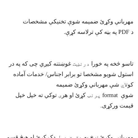
مهرباني وکړئ ضمیمه شوې تخنيکي مشخصات
د
PDF
په بڼه کې ترلاسه کړې
.
تاسو څخه په خورا
درنښت
غوښتنه کیږي چی که په در
استول شویو مشخصا تو برابر اجناس/ خدمات آماده
کو
لاي
شې مهرباني وکړئ ضمیمه
شوې
format
پرنټ
کړئ او هر
ی
توکي ته خپل خپل
قیمت ورکړی
.
مهرباني وکړئ نرخ په
دقیق ډول
ډک کړئ او هیڅ قسم