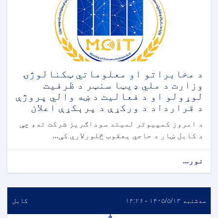
د مخابراتو او معلوماتي ټکنالوژۍ
وزارت د ملي ډیټا سنټر د ظرفیت
لوړولو او د فعالیت د ښه والي پروژې
د قرارداد د ورکړې د پرېکړې اعلان
د امروز کمپیوتر لمیتد سوداګریز شرکت ته، چې
د کابل ښار د حاجي یعقوب څلورلارې کې...
نور...
سه‌شنبه ۱۴۰۵/۵/۱۳ - ۱۴:۲۶
کابل