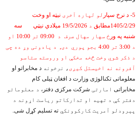
5
-
د نرخ سپار
لو لپاره آخری
نیټه او وخت
1405/2/29مطابق
د
19
/5/2026 میلادي نیټي سه
شنبه په ور
ځ سهار مهال صرف
د
09:00
تر 10:00 او
د 3:00 تر 4:00 بجو پوري دی,
د یادونی وړ ده چی
د ذکر شوي وخت څخه مخکې او وروسته ستاسو
آفرونه نه اخیستل کیږی
، نرخونه
د مخابراتو او
معلوماتی تکنالوژی وزارت د افغان ټیلی کام
مخابراتی
امارتی
شرکت مرکزی دفتر،
د معلوماتو
دفتر کې د تهیه او تدارکاتو ریاست اړوند د
پېرودلو آمریت کارکوونکي
ته تسلیم کړل شی
.