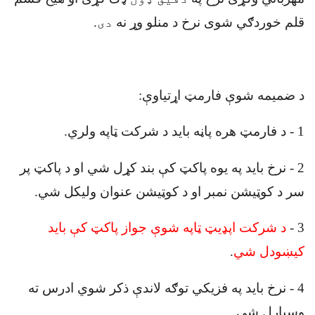
قلم خوردګي شوی نرخ د منلو وړ نه
دی
.
د ضميمه شوې فارمټ اړتیاوې
:
1
-
د فارمټ هره پاڼه باید د شرکت ټاپه ولري
.
2
-
نرخ باید په یوه پاکټ کې بند کړل شي او د پاکټ پر
سر د کوټيشن نمبر او د کوټیشن عنوان وليکل شي
.
3
-
د شرکت اپډيټ ټاپه شوې جواز پاکټ کې بايد
کيښودل شي
.
4
-
نرخ باید په فزیکي توګه لاندې ذکر شوي ادرس ته
وسپارل شي
.