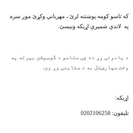
که تاسو کومه پوښتنه لرئ ، مهرباني وکړئ موږ سره
په لاندې شميرې اړیکه ونیسئ
.
د یادونی وړ ده چی ستاسو د کوټیشن بیرته په
وخت سپارښتل به د ستاینی وړ وی.
اړیکه
:
تلیفون:
0202106258