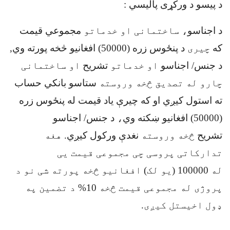
د پیسو د ورکړی پالیسي
:
د اجناسو
، ساختمانی او خدماتو
مجموعي قيمت
که
چیری
د پنځوس زره (50000) افغانیو څخه پورته وي,
د جنس/ اجناسو
او خدماتو
تشریح
او ساختمانی
چارو له تصدیق څخه وروسته
ستاسو بانکي حساب
ته استول کيږي او که چيرې یاد قیمت له پنځوس زره
(50000) افغانیو ښکته وي
،
د جنس/ اجناسو
تشریح
څخه وروسته
نغدې ورکول کيږي
.
هغه
تدارکاتی پروسی چی مجموعی قیمت یی
له
100000
(یو لک) افغانیو څخه پورته شی نو د
پروژی له مجموعی قیمت څخه
10
%
د تضمین په
ډول اخیستل کیږی.