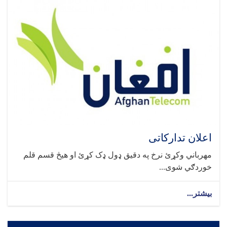
اعلان تدارکاتی
مهرباني وکړئ نرخ په دقیق ډول ډک کړئ او هیڅ قسم قلم
خوردګي شوی...
بیشتر...