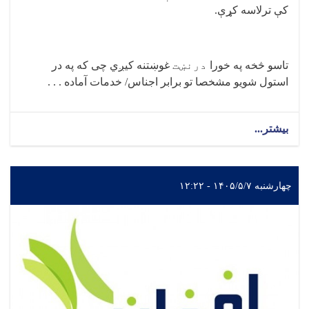
کې ترلاسه کړې
.
تاسو څخه په خورا
درنښت
غوښتنه کیږي چی که په در
استول شویو مشخصا تو برابر اجناس/ خدمات آماده . . .
بیشتر...
چهارشنبه ۱۴۰۵/۵/۷ - ۱۲:۲۲