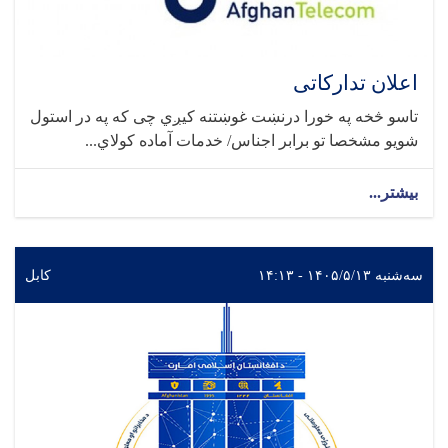
اعلان تدارکاتی
تاسو څخه په خورا درنښت غوښتنه کیږي چی که په در استول
شویو مشخصا تو برابر اجناس/ خدمات آماده کولاي...
بیشتر...
سه‌شنبه ۱۴۰۵/۵/۱۳ - ۱۴:۱۳
کابل