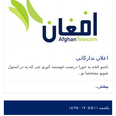
اعلان تدارکاتی
تاسو څخه په خورا درنښت غوښتنه کیږي چی که په در استول
شویو مشخصا تو...
بیشتر...
یکشنبه ۱۴۰۵/۵/۱۱ - ۱۵:۴۵