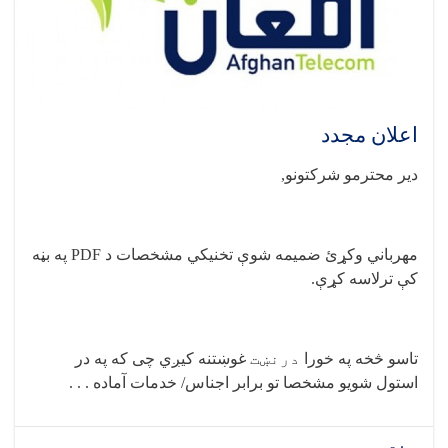
اعلان مجدد
دیر محترمو شرکتونو
,
مهرباني وکړئ ضمیمه شوې تخنيکي مشخصات د
PDF
په بڼه
کې ترلاسه کړې
.
تاسو څخه په خورا
درنښت
غوښتنه کیږي چی که په در
استول شویو مشخصا تو برابر اجناس/ خدمات آماده . . .