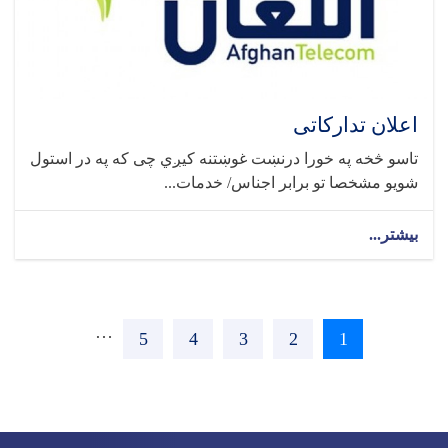
اعلان تدارکاتی
تاسو څخه په خورا درنښت غوښتنه کیږي چی که په در استول
شویو مشخصا تو برابر اجناس/ خدمات...
بیشتر...
Pagination
Next ›
…
Page
5
Page
4
Page
3
Page
2
Current
1
page