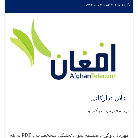
یکشنبه ۱۴۰۵/۵/۱۱ - ۱۵:۴۲
اعلان تدارکاتی
دیر محترمو شرکتونو
,
مهرباني وکړئ ضمیمه شوې تخنيکي مشخصات د
PDF
په بڼه