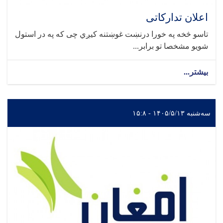
اعلان تدارکاتی
تاسو څخه په خورا درنښت غوښتنه کیږي چی که په در استول
شویو مشخصا تو برابر...
بیشتر...
سه‌شنبه ۱۴۰۵/۵/۱۳ - ۱۵:۸