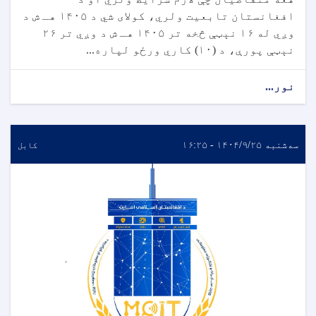
افغانستان تابعیت ولري، کولای شي د ۱۴۰۵ هـ ش د
وږي له ۱۶ نېټې څخه تر ۱۴۰۵ هـ ش د وږي تر ۲۶
نېټې پورې، د (۱۰) کاري ورځو لپاره...
نور...
سه‌شنبه ۱۴۰۴/۹/۲۵ - ۱۶:۲۵
کابل