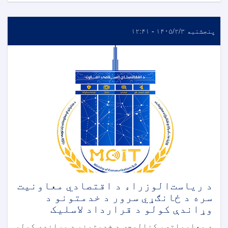
پنجشنبه ۱۴۰۵/۲/۳ - ۱۲:۴۱
د ریاست‌الوزراء د اقتصادي معاونیت
سره د ځانګړي سرور د خدمتونو د
وړاندې کولو د قرارداد لاسلیک
د معلوماتي ټکنالوجۍ د خدمتونو د وړاندې کولو