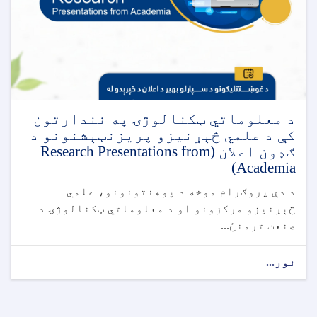
د معلوماتي ټکنالوژۍ په نندارتون
کې د علمي څېړنیزو پریزنټېشنونو د
ګډون اعلان (Research Presentations from
Academia)
د دې پروګرام موخه د پوهنتونونو، علمي
څېړنیزو مرکزونو او د معلوماتي ټکنالوژۍ د
صنعت ترمنځ...
نور...