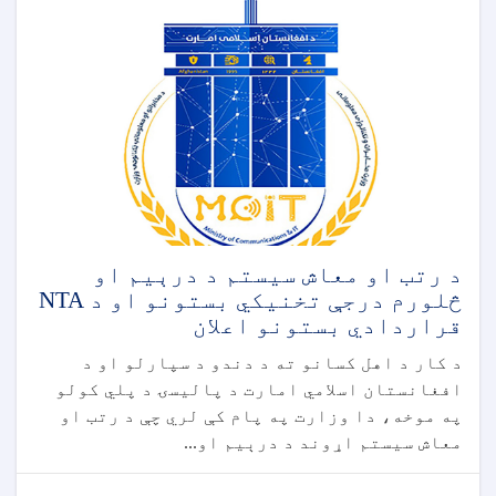
د رتب او معاش سیستم د درېیم او
څلورم درجې تخنیکي بستونو او د NTA
قراردادي بستونو اعلان
د کار د اهل کسانو ته د دندو د سپارلو او د
افغانستان اسلامي امارت د پالیسۍ د پلي کولو
په موخه، دا وزارت په پام کې لري چې د رتب او
معاش سیستم اړوند د درېیم او...