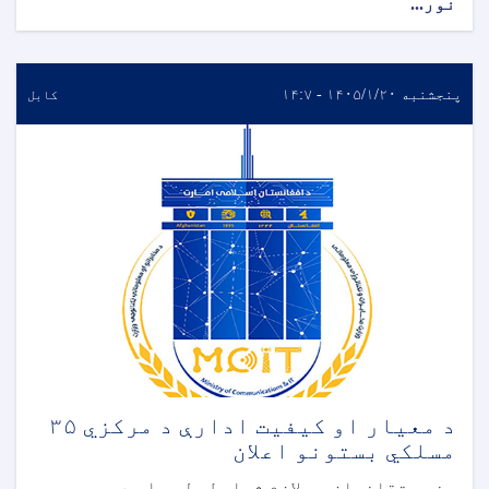
نور...
پنجشنبه ۱۴۰۵/۱/۲۰ - ۱۴:۷
کابل
د معیار او کیفیت ادارې د مرکزي ۳۵
مسلکي بستونو اعلان
هغه متقاضیان چې لازم شرایط ولري او د