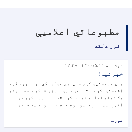
مطبوعاتي اعلامیې
نور دلته
دوشنبه ۱۴۰۰/۵/۱۱ - ۱۴:۲۸
خبرتیا!
پدې وروستیو کې، سایبري غولونکي او ناوړه ګټه
اخیستونکي د اتباعو د ټولنیزو شبکو د حسابونو
هک کولو لپاره غولونکي اقدامات پیل کړي دي. د
انټرنیټ د درغلیو دوه عام مثالونه په لاندې...
نور...