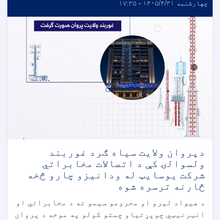
چهارشنبه ۱۴۰۵/۴/۳۱ - ۱۷:۳۵
دپروان ولایت سیاه ګرد غوربند
ولسوالۍ کې د اتصالات مخابراتي
شرکت یوسایټ له ودانیزو چارو څخه
څارنه ترسره شوه
د هیواد لېرو او محرومو سیمو ته د مخابراتي او
انټرنیټي چوپړتیاو چمتو کولو په موخه د پروان