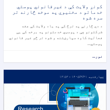
کونړ ولایت کې د غیرقانوني پوستي
خدماتو د مخنیوي په موخه څارنه تر
سره شوه
د دې څارنې په ترڅ کې په یاد ولایت کې هغه
شرکتونو چې د پوسټي خدمتونو په برخه کې یې
فعالیت کاوه سپارښتنه و شوه تر څو غیر قانوني
پوستي...
نور...
چهارشنبه ۱۴۰۵/۴/۳۱ - ۱۳:۵۳