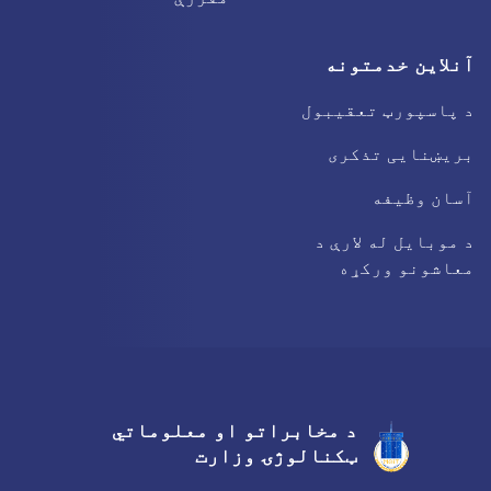
آنلاین خدمتونه
د پاسپورټ تعقیبول
بریښنایی تذکری
آسان وظیفه
د موبایل له لارې د
معاشونو ورکړه
د مخابراتو او معلوماتي
Facebook
Youtube
Twitter
ټکنالوژۍ وزارت