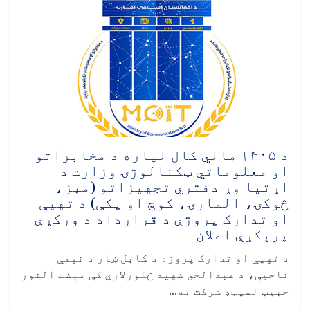
د ۱۴۰۵ مالي کال لپاره د مخابراتو
او معلوماتي ټکنالوژۍ وزارت د
اړتیا وړ دفتري تجهیزاتو (مېز،
څوکۍ، المارۍ، کوچ او پکې) د تهيې
او تدارک پروژې د قرارداد د ورکړې
پرېکړې اعلان
د تهيې او تدارک پروژه د کابل ښار د نهمې
ناحیې، د عبدالحق شهید څلورلارې کې مېشت النور
حبیب لمیټډ شرکت ته...