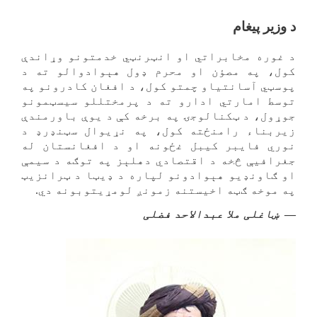
د وزیر پیغام
د غوره مخابراتي او انټرنټي خدمتونو وړاندې
کول، په مصؤن او محرم ډول هېوادوالو ته د
پوسټي آسانتیاو چمتو کول، د افغان کادرونو په
توسط امارتي ادارو ته د پرمختللو سیسټمونو
جوړول، د ټکنالوجۍ په برخه کې د یوې باورمندې
زیربناء رامنځته کول، په نړیوال سټنډرډ د
نوري فایبر کیبل غځونه او د افغانستان له
جغرافیې څخه د اقتصادي دهلېز په توګه د سیمې
او ګاونډیو هېوادونو لپاره د ډیټا د ټرانزیټ
په موخه ګټه اخیستنه زمونږ لومړیتوبونه دي.
ښاغلی ملا عبدالاحد فضلی