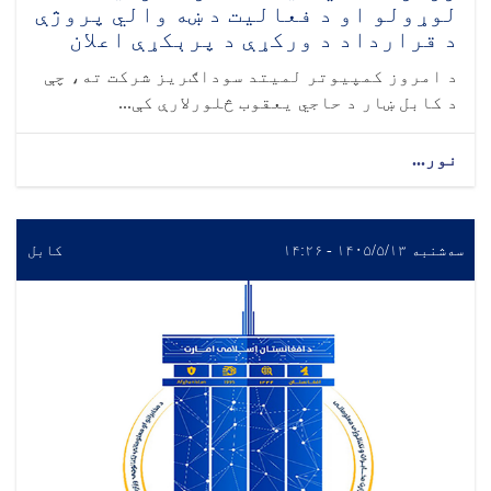
لوړولو او د فعالیت د ښه والي پروژې
د قرارداد د ورکړې د پرېکړې اعلان
د امروز کمپیوتر لمیتد سوداګریز شرکت ته، چې
د کابل ښار د حاجي یعقوب څلورلارې کې...
نور...
سه‌شنبه ۱۴۰۵/۵/۱۳ - ۱۴:۲۶
کابل