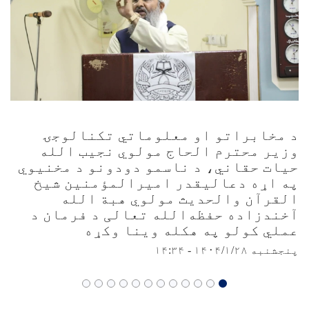
د مخابراتو او معلوماتي تکنالوجۍ
وزیر محترم الحاج مولوي نجیب الله
حیات حقاني، د ناسمو دودونو د مخنیوي
په اړه دعاليقدر امیرالمؤمنین شیخ
القرآن والحدیث مولوي هبة الله
آخندزاده حفظه‌الله تعالی د فرمان د
عملي کولو په هکله وینا وکړه
پنجشنبه ۱۴۰۴/۱/۲۸ - ۱۴:۳۴