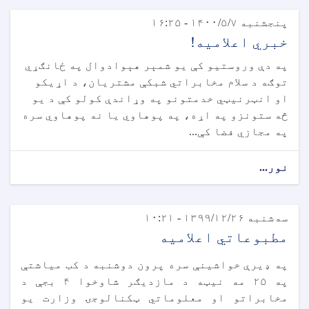
پنجشنبه ۱۴۰۰/۵/۷ - ۱۶:۲۵
خبري اعلامیه!
په دې وروستیو کې یو شمېر هېوادوال په ځانګړي
توګه د سلام مخابراتي شبکې مشتریان، د اړیکو
او انټرنیټي خدمتونو په وړاندې کولو کې د یو
څه ستونزو په اړه، په پوهاوي یا نه پوهاوي سره
په مجازي فضا کې...
نور...
سه‌شنبه ۱۳۹۹/۱۲/۲۶ - ۱۰:۲۱
مطبوعاتي اعلامیه
په ډیرې خواشینې سره پرون دوشنبه د کب میاشتې
په ۲۵ مه نیټه د مازدیګر شاوخوا ۴ بجې د
مخابراتو او معلوماتي ټکنالوجۍ وزارت یو