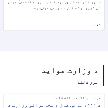
شمیر کارمندان چې په کاسټر ډوله (شخصي) موټر
کې کورونو ته تلل د دویمې حوزې په
نور...
د وزارت عواید
نور دلته
دوشنبه ۱۴۰۰/۴/۱۴ - ۱۷:۲۸
د ۱۴۰۰ مالي کال د مخابراتو وزارت د