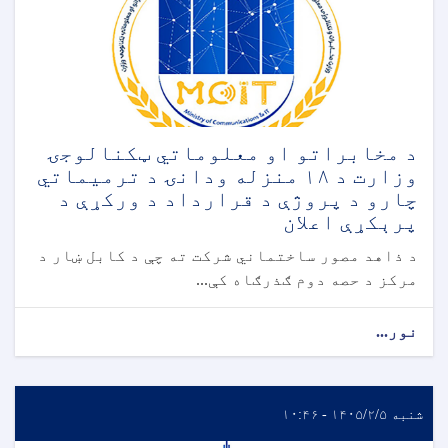
د مخابراتو او معلوماتي ټکنالوجۍ
وزارت د ۱۸ منزله ودانۍ د ترمیماتي
چارو د پروژې د قرارداد د ورکړې د
پرېکړې اعلان
د ذاهد مصور ساختماني شرکت ته چې د کابل ښار د
مرکز د حصه دوم ګذرګاه کې...
نور...
شنبه ۱۴۰۵/۲/۵ - ۱۰:۴۶