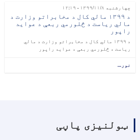
چهارشنبه ۱۳۹۹/۱۱/۸ - ۱۲:۱۹
د ۱۳۹۹ مالي کال د مخابراتو وزارت د
مالي ریاست د څلورمي ربعې د عواید
راپور
د ۱۳۹۹ مالي کال د مخابراتو وزارت د مالي
ریاست د څلورمي ربعې د عواید راپور
نور...
ټولنیزی پاڼی