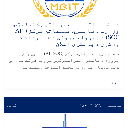
د مخابراتو او معلوماتي ټکنالوژۍ
وزارت د سایبري عملیاتي مرکز (AF-
SOC) د جوړولو پروژې د قرارداد د
ورکړې د پرېکړې اعلان
د سایبري عملیاتي مرکز (AF-SOC) د جوړولو
پروژه د فاستر انفراسټرکچر سرویس شرکت ته، چې
د کابل ښار په وزیر محمد اکبرخان سیمه کې...
نور...
سه‌شنبه ۱۴۰۵/۴/۳۰ - ۱۱:۴۵
کابل