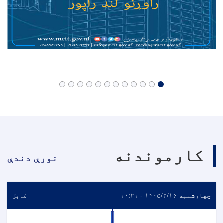
کارموندنه
نورې دندې
چهارشنبه ۱۴۰۵/۲/۱۶ - ۱۰:۲۱
کابل