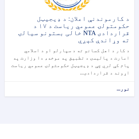
د کارموندنې اعلان: د ډیجیټل
حکومتولۍ عمومي ریاست د ۱۷ د
قراردادی NTA خالی بستونو سیالۍ
ته وړاندې کېږي
د کار د اهل کسانو ته د سپارلو او د اسلامي
امارت د پالیسۍ د تطبیق په موخه، دا وزارت په
پام کې لري چې د ډیجیټل حکومتولۍ عمومي ریاست
اړوند د قراردادی...
نور...