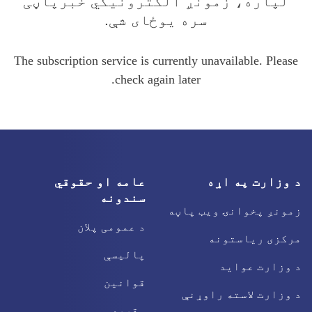
لپاره، زمونږ الکترونیکي خبرپاڼی
سره یوځای شې.
The subscription service is currently unavailable. Please
check again later.
د وزارت په اړه
عامه او حقوقي
سندونه
زمونږ پخوانۍ ویب پاڼه
د عمومی پلان
مرکزی ریاستونه
پالیسې
د وزارت عواید
قوانین
د وزارت لاسته راوړنې
مقررې