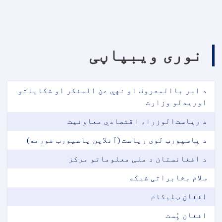
نوری ویبپاڼی
د امر باالمعروف او نهي عن المنکر او شکایاتو
اوریدلو وزارت
د ریاست‌الوزراء اقتصادي معاونیت
د پاسپورټ لوی ریاست (آنلاین پاسپورټ فورمه)
د افغانستان د ملی معلوماتو مرکز
سلام مخابراتی شبکه
افغان ټلیکام
افغان پُست