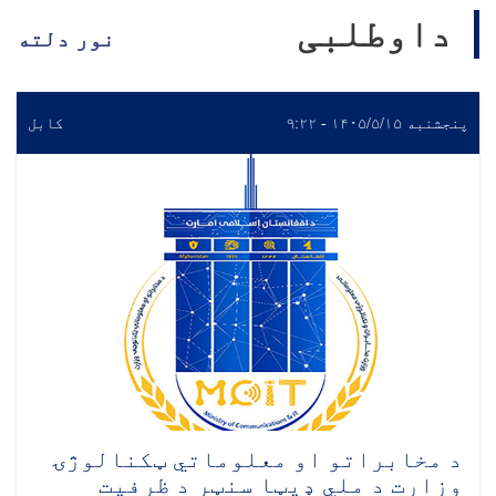
داوطلبی
نور دلته
پنجشنبه ۱۴۰۵/۵/۱۵ - ۹:۲۲
کابل
د مخابراتو او معلوماتي ټکنالوژۍ
وزارت د ملي ډیټا سنټر د ظرفیت