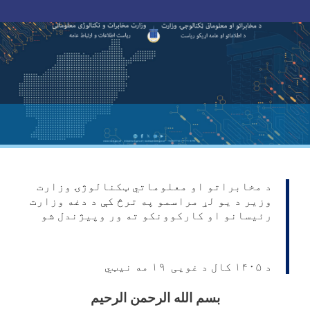
Skip
to
main
content
د مخابراتو او معلوماتي ټکنالوژۍ وزارت
وزیر د یو لړ مراسمو په ترڅ کې د دغه وزارت
رئیسانو او کارکوونکو ته ور وپیژندل شو
د ۱۴۰۵ کال د غویی ۱۹ مه نیټي
بسم الله الرحمن الرحیم