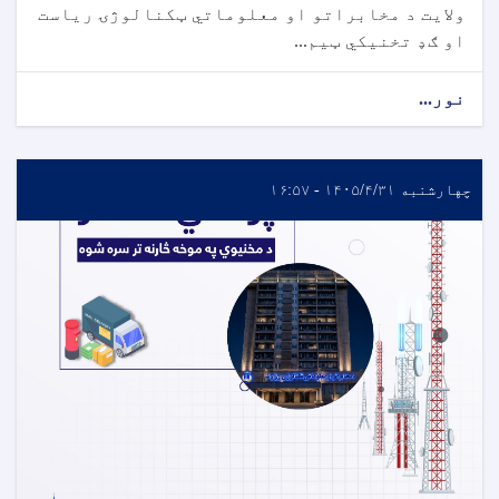
ولایت د مخابراتو او معلوماتي ټکنالوژۍ ریاست
او ګډ تخنیکي ټیم...
نور...
چهارشنبه ۱۴۰۵/۴/۳۱ - ۱۶:۵۷