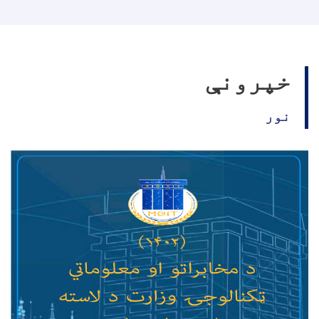
خپرونې
نور