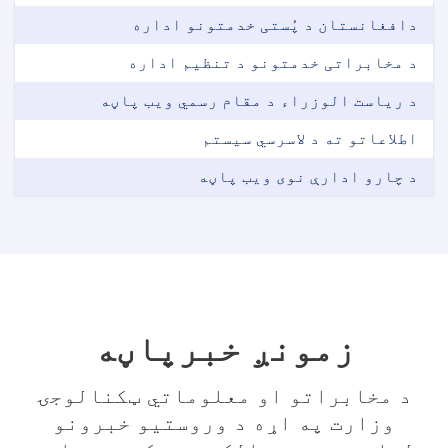
دافغانستان د پُستی خدمتونو اداره
د مخابراتی خدمتونو د تنظیم اداره
د ریاست الوزراء د مقام رسمي ویب پاڼه
اطلاعاتو ته د لاسرسي سیستم
د چارو ادارې نوی ویب پاڼه
زمونږ خبرپاڼه
د مخابراتو او معلوماتي ټکنالوجۍ
وزارت په اړه د وروستیو خبرونو