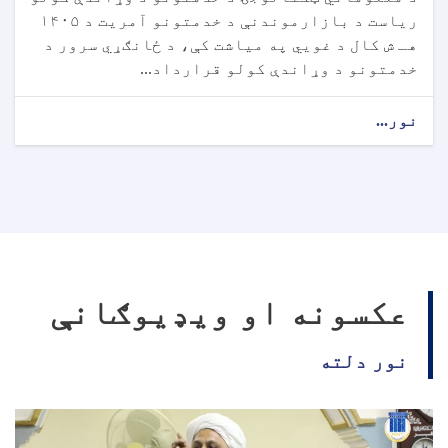
ریاست د بازارموندنې د خدمتونو آمریت د ۱۴۰۵
هـ ش کال د غویي په میاشت کې، د ځانګړي سرور د
خدمتونو د وړاندې کولو قرارداد...
نور...
عکسونه او ویډیوګانې
نور دلته