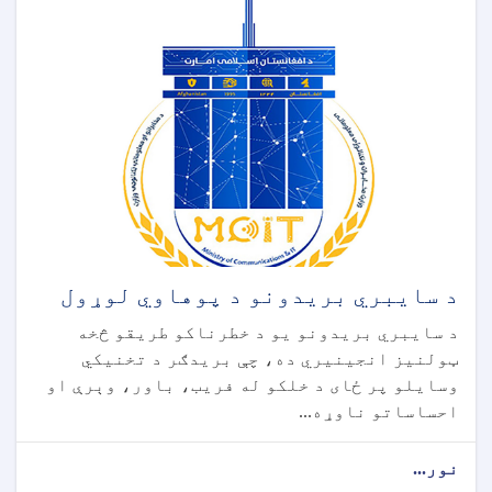
د سایبري بریدونو د پوهاوي لوړول
د سایبري بریدونو یو د خطرناکو طریقو څخه
ټولنیز انجینیري ده، چې بریدګر د تخنیکي
وسایلو پر ځای د خلکو له فریب، باور، وېرې او
احساساتو ناوړه...
نور...