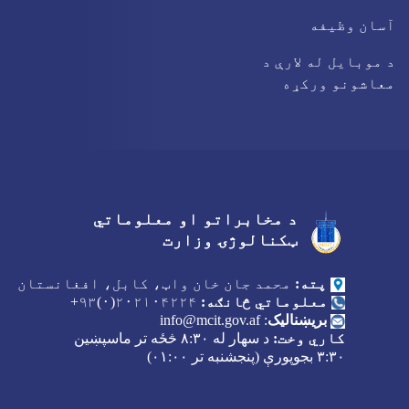
آسان وظیفه
د موبایل له لارې د
معاشونو ورکړه
د مخابراتو او معلوماتي
Facebook
Youtube
Twitter
ټکنالوژۍ وزارت
پته:
محمد جان خان واټ، کابل، افغانستان
معلوماتي څانګه:
۲۰۲۱۰۴۲۲۴(۰)۹۳+
بریښنالیک
:
info@mcit.gov.af
کاري وخت:
د سهار له
۸:۳۰
څځه تر ماسپښین
۳:۳۰
بجوپورې (پنجشنبه تر
۰۱:۰۰)