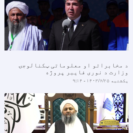
د مخابراتو او معلوماتی ټکنالوجۍ
وزارت د نوری فایبر پروژه
یکشنبه ۱۴۰۳/۶/۲۵ - ۹:۱۴