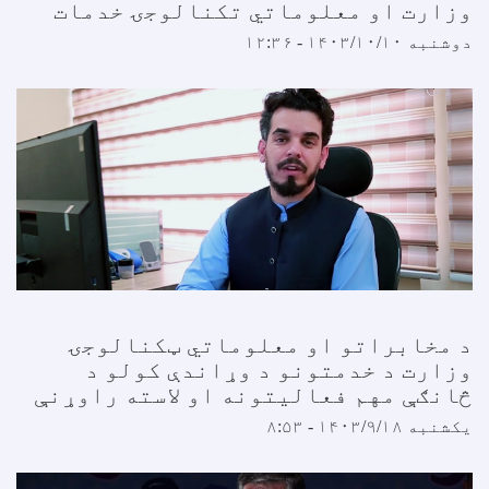
وزارت او معلوماتي تکنالوجۍ خدمات
دوشنبه ۱۴۰۳/۱۰/۱۰ - ۱۲:۳۶
د مخابراتو او معلوماتي ټکنالوجۍ
وزارت د خدمتونو د وړاندې کولو د
څانګې مهم فعالیتونه او لاسته راوړنې
یکشنبه ۱۴۰۳/۹/۱۸ - ۸:۵۳