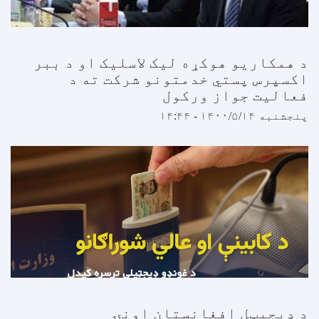
د همکاریو هوکړه لیک لاسلیک او د ببر
اکسپرس پستي خدمتونو شرکت ته د
فعالیت جواز ورکول
پنجشنبه ۱۴۰۰/۵/۱۴ - ۱۴:۴۴
د ډیجیټل افغانستان اونۍ