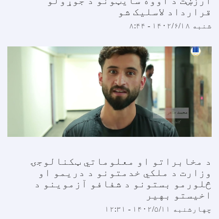
ارزښت د اووه سایټونو د جوړولو
قرارداد لاسلیک شو
شنبه ۱۴۰۲/۶/۱۸ - ۸:۴۴
د مخابراتو او معلوماتي ټکنالوجۍ
وزارت د ملکي خدمتونو د دریمو او
څلورمو بستونو د شفافو آزموینو د
اخیستو بهیر
چهارشنبه ۱۴۰۲/۵/۱۱ - ۱۲:۳۱