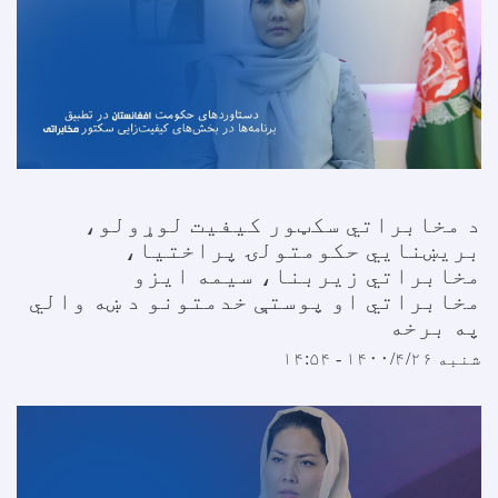
د مخابراتي سکټور کیفیت لوړولو،
بریښنایي حکومتولۍ پراختیا،
مخابراتي زیربنا، سیمه ایزو
مخابراتي او پوستې خدمتونو د ښه والي
په برخه
شنبه ۱۴۰۰/۴/۲۶ - ۱۴:۵۴