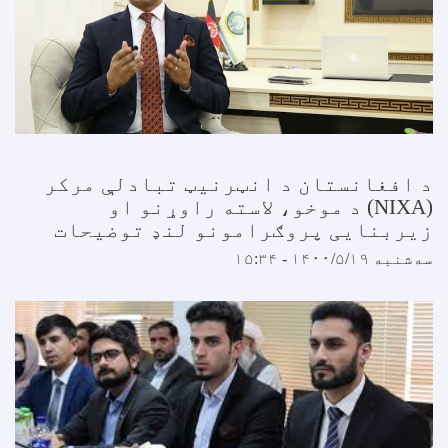
د افغانستان د انټرنیټ تبادلې مرکر
(NIXA) د موخو، لاسته راوړنو او
زیربنایی پروګرامونو لنډ توضیحات
سه‌شنبه ۱۴۰۰/۵/۱۹ - ۱۵:۳۴