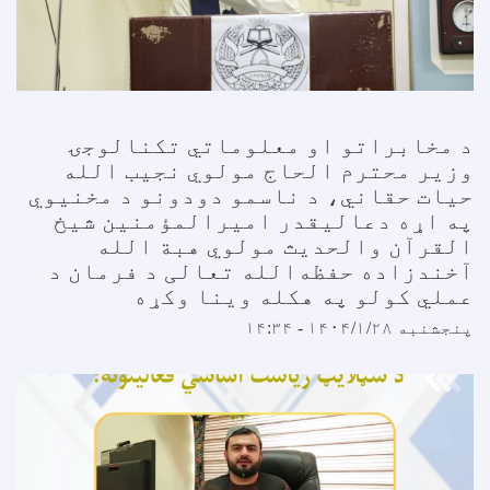
د مخابراتو او معلوماتي تکنالوجۍ
وزیر محترم الحاج مولوي نجیب الله
حیات حقاني، د ناسمو دودونو د مخنیوي
په اړه دعاليقدر امیرالمؤمنین شیخ
القرآن والحدیث مولوي هبة الله
آخندزاده حفظه‌الله تعالی د فرمان د
عملي کولو په هکله وینا وکړه
پنجشنبه ۱۴۰۴/۱/۲۸ - ۱۴:۳۴