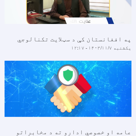
په افغانستان کې د سټلایت تکنالوجي
یکشنبه ۱۴۰۳/۱۱/۷ - ۱۲:۱۷
عامه او خصوصي ادارو ته د مخابراتو