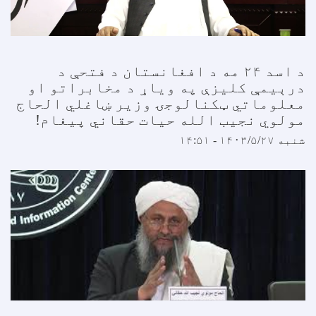
د اسد ۲۴ مه د افغانستان د فتحې د
درېیمې کلیزې په ویاړ د مخابراتو او
معلوماتي ټکنالوجۍ وزیر ښاغلي الحاج
مولوي نجیب الله حیات حقاني پیغام!
شنبه ۱۴۰۳/۵/۲۷ - ۱۴:۵۱