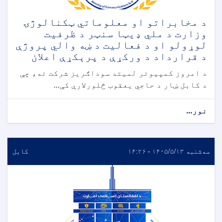
د مخابراتو او معلوماتي ټکنالوژۍ
وزارت د ملي ډیټا سنټر د ظرفیت
لوړولو او د فعالیت د ښه والي پروژې
د قرارداد د ورکړې د پرېکړې اعلان
د امروز کمپیوتر لمیتد سوداګریز شرکت ته، چې
د کابل ښار د حاجي یعقوب څلورلارې کې...
نور...
سه‌شنبه ۱۴۰۵/۵/۱۳ - ۱۴:۲۶
کابل