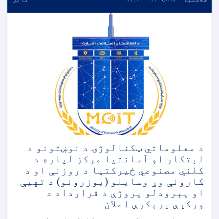
د معلوماتي ټکنالوژۍ د نوښتونو د
ابتکار او آسانتیا مرکز لپاره د
کلني مصنوعي ځیرکتیا د روزنې او د
کارونې وړ وسایلو (یوزرونو) د تهيې
او پېرودلو پروژې د قرارداد د
ورکړې پرېکړې اعلان