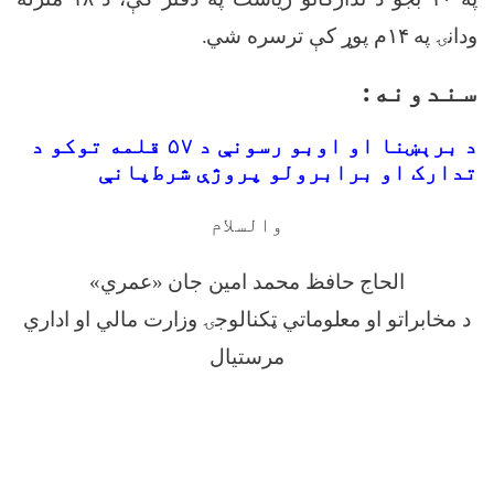
ودانۍ په
۱۴
م پوړ
کې ترسره
شي
.
سندونه:
د برېښنا او اوبو رسونې د ۵۷ قلمه توکو د
تدارک او برابرولو پروژې شرط‌پانې
والسلام
الحاج حافظ محمد امین جان «عمري»
د مخابراتو او معلوماتي ټکنالوجۍ وزارت مالي او اداري
مرستیال