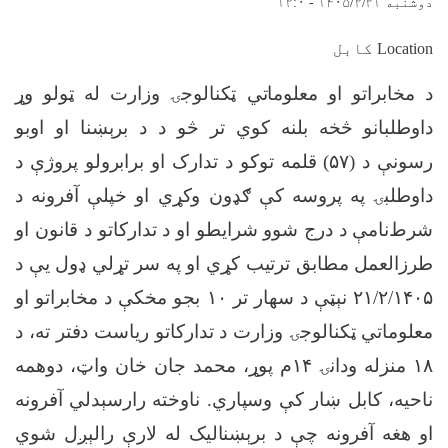
دوشنبه ۱۴۰۵/۲/۲۱ - ۱۲:۰
Location کابل
د مخابراتو او معلوماتي ټکنالوجۍ وزارت له ټولو وړ
داوطلبانو څخه بلنه کوي تر څو د د برېښنا او اوبو
رسونې د (
۵۷)
قلمه توکو د تدارک او برابرولو پروژې د
داوطلبۍ په پروسه کې ګډون وکړي او خپلې آفرونه د
شرط‌نامې د درج شوو شرایطو او د تدارکاتو د قانون او
طرزالعمل مطابق ترتیب کړي او په سر تړلي ډول یې د
۲۱/۲/۱۴۰۵
نېټې د سهار تر
۱۰
بجو مخکې
د مخابراتو او
معلوماتي ټکنالوجۍ وزارت د تدارکاتو ریاست دفتر ته
،
د
۱۸
منزله ودانۍ
۱۴
م پوړ، محمد جان خان واټ، دوهمه
ناحیه، کابل ښار
کې وسپاري. ناوخته رارسېدلي آفرونه
او هغه آفرونه چې د برېښنالیک له لارې رالېږل شوي