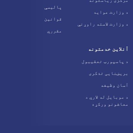
مرکزی ریاستونه
پالیسې
د وزارت عواید
قوانین
د وزارت لاسته راوړنې
مقررې
آنلاین خدمتونه
د پاسپورټ تعقیبول
بریښنایی تذکری
آسان وظیفه
د موبایل له لارې د
معاشونو ورکړه