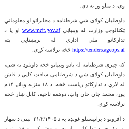
وي، د منلو وړ نه دي
.
داوطلبان کولای شي شرطنامه د مخابراتو او معلوماتي
ټکنالوجۍ وزارت له وېبپاڼې
www.mcit.gov.af
او یا د
تدارکاتو ملي ادارې له برېښنايي پته
https://tenders.ageops.af
څخه ترلاسه کړي
.
که چېرې شرطنامه له یادو وېبپاڼو څخه ډاونلوډ نه شي،
داوطلبان کولای شي د شرطنامې سافټ کاپي د فلش
له لارې د تدارکاتو ریاست څخه،
د
۱۸
منزله ودانۍ
۱۴
م
پوړ، محمد جان خان واټ، دوهمه ناحیه، کابل ښار
څخه
ترلاسه کړي
.
د آفرونو د پرانیستلو غونډه به د ۲۱/۲/۱۴۰۵
نېټې د سهار
په
۱۰
بجو
د تدارکاتو ریاست
په دفتر کې
، د
۱۸
منزله