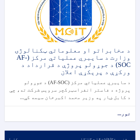
د مخابراتو او معلوماتي ټکنالوژۍ
وزارت د سایبري عملیاتي مرکز (AF-
SOC) د جوړولو پروژې د قرارداد د
ورکړې د پرېکړې اعلان
د سایبري عملیاتي مرکز (AF-SOC) د جوړولو
پروژه د فاستر انفراسټرکچر سرویس شرکت ته، چې
د کابل ښار په وزیر محمد اکبرخان سیمه کې...
نور...
سه‌شنبه ۱۴۰۵/۴/۳۰ - ۱۲:۱۳
کابل