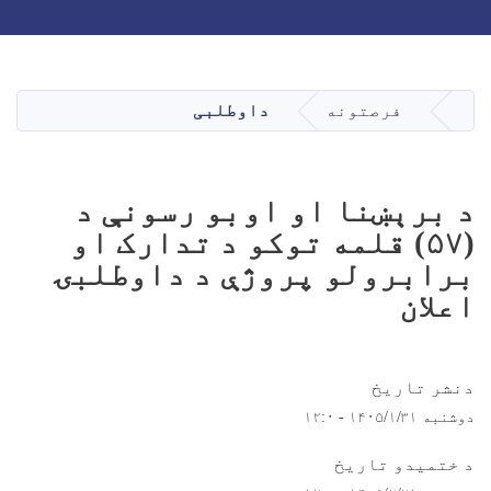
Skip
to
main
فرصتونه
داوطلبی
کورپاڼه
content
د برېښنا او اوبو رسونې د
(۵۷) قلمه توکو د تدارک او
برابرولو پروژې د داوطلبۍ
اعلان
دنشر تاریخ
دوشنبه ۱۴۰۵/۱/۳۱ - ۱۲:۰
د ختمیدو تاریخ