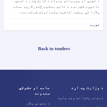
د تهيې او پېرودلو پروژه د کابل ښار د لسمې
ناحیې، شهرنو، د حاجي یعقوب څلورلارې، مسلم
پلازا کې مېشت اکاشیا ټکنالوژۍ شرکت ته...
نور...
Back to tenders
د وزارت په اړه
عامه او حقوقي
سندونه
زمونږ پخوانۍ ویب پاڼه
د عمومی پلان