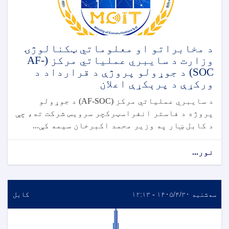
د مخابراتو او معلوماتي ټکنالوژۍ
وزارت د سایبري عملیاتي مرکز (AF-
SOC) د جوړولو پروژې د قرارداد د
ورکړې د پرېکړې اعلان
د سایبري عملیاتي مرکز (AF-SOC) د جوړولو
پروژه د فاستر انفراسټرکچر سرویس شرکت ته، چې
د کابل ښار په وزیر محمد اکبرخان سیمه کې...
نور...
سه‌شنبه ۱۴۰۵/۴/۳۰ - ۱۲:۱۳
کابل