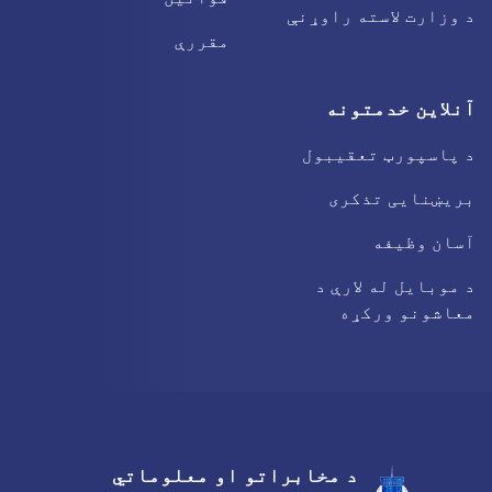
د وزارت لاسته راوړنې
مقررې
آنلاین خدمتونه
د پاسپورټ تعقیبول
بریښنایی تذکری
آسان وظیفه
د موبایل له لارې د
معاشونو ورکړه
د مخابراتو او معلوماتي
Facebook
Youtube
Twitter