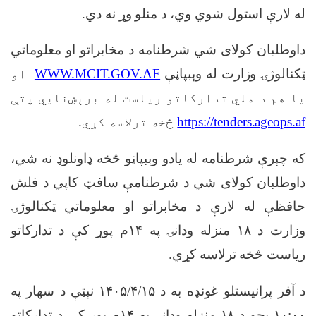
له لارې استول شوي وي، د منلو وړ نه دي
.
داوطلبان کولای شي شرطنامه د مخابراتو او معلوماتي
ټکنالوژۍ وزارت له وېبپاڼې
WWW.MCIT.GOV.AF
او
یا هم د ملي تدارکاتو ریاست له برېښنايي پتې
https://tenders.ageops.af
څخه ترلاسه کړي
.
که چېرې شرطنامه له یادو وېبپاڼو څخه ډاونلوډ نه شي،
داوطلبان کولای شي د شرطنامې سافټ کاپي د فلش
حافظې له لارې د مخابراتو او معلوماتي ټکنالوژۍ
وزارت د
۱۸
منزله ودانۍ په
۱۴
م پوړ کې د تدارکاتو
ریاست څخه ترلاسه کړي
.
د آفر پرانیستلو غونډه به د
۱۴۰۵/۴/۱۵
نېټې د سهار په
۱۰:۰۰
بجو د
۱۸
منزله ودانۍ په
۱۴
م پوړ کې د تدارکاتو