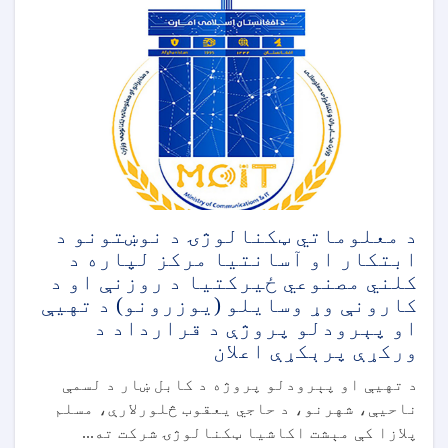
د معلوماتي ټکنالوژۍ د نوښتونو د
ابتکار او آسانتیا مرکز لپاره د
کلني مصنوعي ځیرکتیا د روزنې او د
کارونې وړ وسایلو (یوزرونو) د تهيې
او پېرودلو پروژې د قرارداد د
ورکړې پرېکړې اعلان
د تهيې او پېرودلو پروژه د کابل ښار د لسمې
ناحیې، شهرنو، د حاجي یعقوب څلورلارې، مسلم
پلازا کې مېشت اکاشیا ټکنالوژۍ شرکت ته...