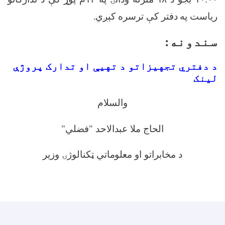
ریاست په دفتر کې ترسره کېږي
.
سندونه:
د دفتري تجهیزاتو د تهيې او تدارک پروژې
لینک
والسلام
الحاج ملا عبدالاحد "فضلي
"
د مخابراتو او معلوماتي ټکنالوژۍ وزیر