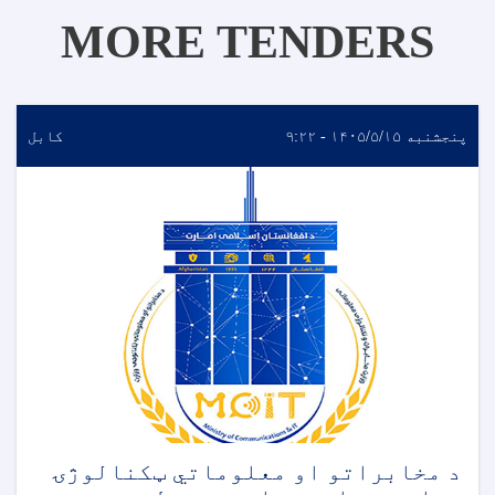
MORE TENDERS
پنجشنبه ۱۴۰۵/۵/۱۵ - ۹:۲۲
کابل
د مخابراتو او معلوماتي ټکنالوژۍ