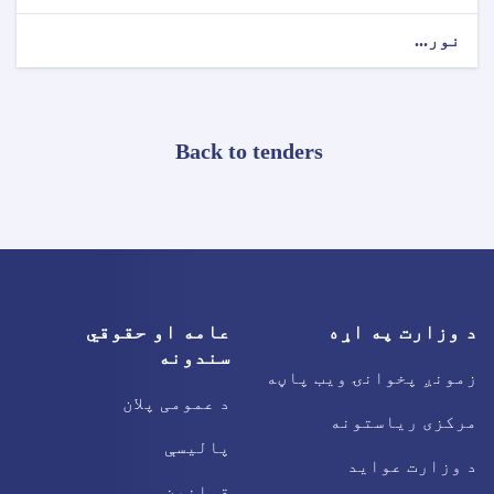
نور...
Back to tenders
د وزارت په اړه
عامه او حقوقي
سندونه
زمونږ پخوانۍ ویب پاڼه
د عمومی پلان
مرکزی ریاستونه
پالیسې
د وزارت عواید
قوانین