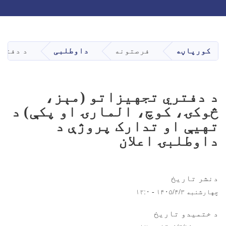
Skip
to
main
کورپاڼه
فرصتونه
داوطلبی
د دفتري
content
د دفتري تجهیزاتو (مېز،
څوکۍ، کوچ، المارۍ او پکې) د
تهيې او تدارک پروژې د
داوطلبۍ اعلان
دنشر تاریخ
چهارشنبه ۱۴۰۵/۴/۳ - ۱۲:۰
د ختمیدو تاریخ