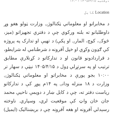
دوشنبه ۱۴۰۵/۴/۱۵ - ۱۲:۰
Location کابل
د مخابراتو او معلوماتي ټکنالوژۍ وزارت ټولو هغو وړ
داوطلبانو ته بلنه ورکوي چې د دفتري تجهیزاتو (مېز،
څوکۍ، کوچ، المارۍ او پکې) د تهيې او تدارک په پروژه
کې ګډون وکړي او خپل آفرونه د شرطنامې له شرایطو،
د قراردادونو قانون او د تدارکاتو د کړنلارې مطابق
ترتیب او په سرتړلي ډول د
۱۴۰۵/۴/۱۵
نېټې د سهار تر
۱۰:۰۰
بجو پورې د مخابراتو او معلوماتي ټکنالوژۍ
وزارت د
۱۸
منزله ودانۍ په
۱۴
م پوړ کې د تدارکاتو
ریاست دفتر ته، چې د کابل ښار د دویمې ناحیې محمد
جان خان واټ کې موقعیت لري، وسپاري
.
ناوخته
رسېدلي آفرونه او هغه آفرونه چې د برېښنالیک (ایمیل)