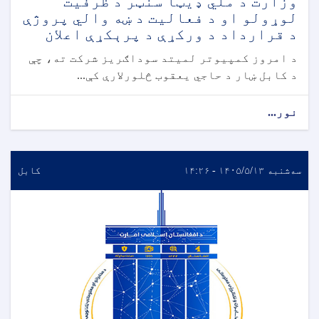
وزارت د ملي ډیټا سنټر د ظرفیت
لوړولو او د فعالیت د ښه والي پروژې
د قرارداد د ورکړې د پرېکړې اعلان
د امروز کمپیوتر لمیتد سوداګریز شرکت ته، چې
د کابل ښار د حاجي یعقوب څلورلارې کې...
نور...
سه‌شنبه ۱۴۰۵/۵/۱۳ - ۱۴:۲۶
کابل