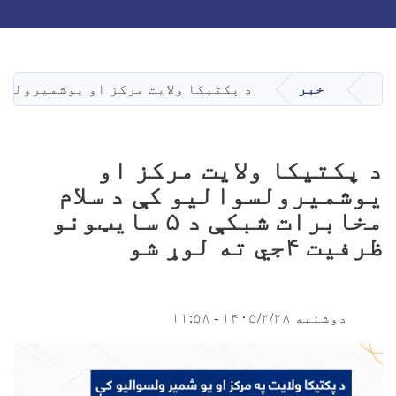
Toggle navigation
Skip
to
main
خبر
د پکتیکا ولایت مرکز او یوشمیرولسوالیو کې د سلام م
کورپاڼه
content
د پکتیکا ولایت مرکز او
یوشمیرولسوالیو کې د سلام
مخابرات شبکې د ۵ سایټونو
ظرفیت ۴جي ته لوړ شو
دوشنبه ۱۴۰۵/۲/۲۸ - ۱۱:۵۸