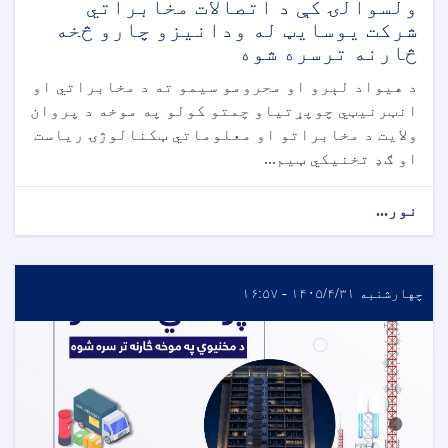
ولسوالۍ کې د اتصالات مخابراتي
شرکت یوسایټ له ودانیزو چارو څخه
څارنه ترسره شوه
د هیواد لېرو او محرومو سیمو ته د مخابراتي او
انټرنیټي چوپړتیاو چمتو کولو په موخه د پروان
ولایت د مخابراتو او معلوماتي ټکنالوژۍ ریاست
او ګډ تخنیکي ټیم...
نور...
چهارشنبه ۱۴۰۵/۴/۳۱ - ۱۶:۵۷