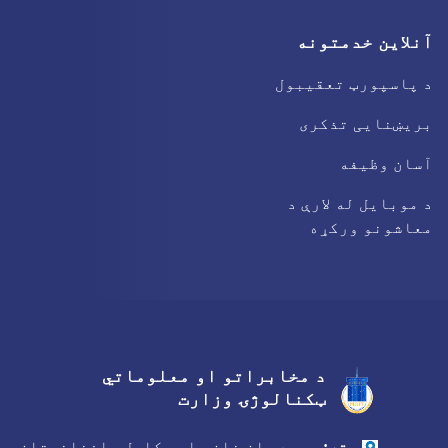
آنلاین خدمتونه
د پاسپورټ تعقیبول
بریښنایی تذکری
آسان وظیفه
د موبایل له لارې د
معاشونو ورکړه
د مخابراتو او معلوماتي
Facebook
Youtube
Twitter
ټکنالوژۍ وزارت
پته:
محمد جان خان واټ، کابل، افغانستان