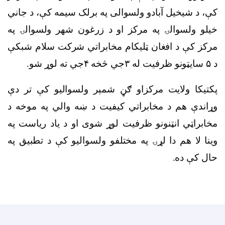
کې، د شیخیل آبادو ولسوالی په برلک سیمه کې، د جاني
خیلو ولسوالۍ په مرکز او د زرغون شهر ولسوالۍ په
مرکز کې د افغان ټلیکام مخابراتي شرکت سلام شبکې
د
۵
سایټونو ظرفیت له
۳
جي څخه
۴
جي ته لوړ شو
.
پکتیکا ولایت مرکزاو ګڼ شمېر ولسوالیو کې تر دې
وړاندې هم د مخابراتي کیفیت د ښه والي په موخه د
مخابراټي انټنونو ظرفیت لوړ شوی او د یاد ریاست په
وینا لا هم دا لړۍ په مختلفو ولسوالیو کې د تطبیق په
حال کې ده
.