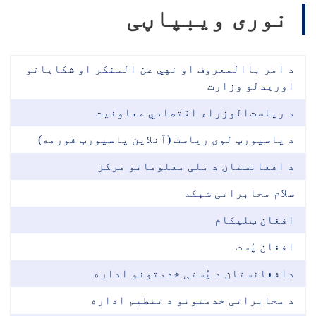
نوری ویبپاڼی
د امر باالمعروف او نهي عن المنکر او شکایاتو
اوریدلو وزارت
د ریاست‌الوزراء اقتصادي معاونیت
د پاسپورټ لوی ریاست (آنلاین پاسپورټ فورمه)
د افغانستان د ملی معلوماتو مرکز
سلام مخابراتی شبکه
افغان ټلیکام
افغان پُست
دافغانستان د پُستی خدمتونو اداره
د مخابراتی خدمتونو د تنظیم اداره