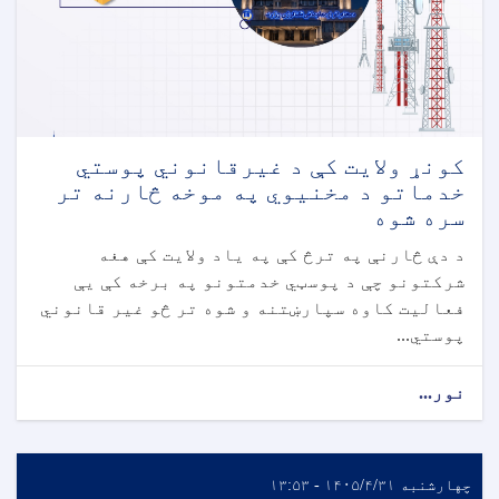
کونړ ولایت کې د غیرقانوني پوستي
خدماتو د مخنیوي په موخه څارنه تر
سره شوه
د دې څارنې په ترڅ کې په یاد ولایت کې هغه
شرکتونو چې د پوسټي خدمتونو په برخه کې یې
فعالیت کاوه سپارښتنه و شوه تر څو غیر قانوني
پوستي...
نور...
چهارشنبه ۱۴۰۵/۴/۳۱ - ۱۳:۵۳