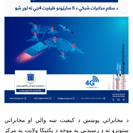
د مخابراتي پوښښ د کیفیت ښه والي او مخابراتي
ستونزو ته د رسېدنې په موخه د پکتیکا ولایت په مرکز