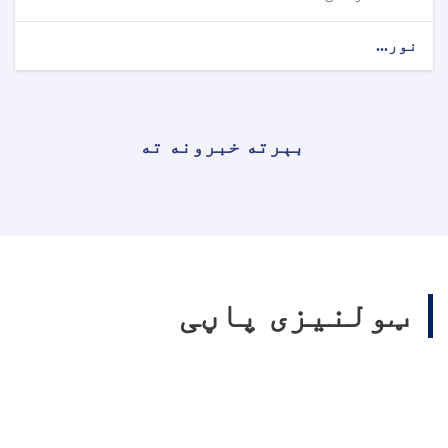
نور...
بېرته خبرونه ته
ټولنیزی پاڼی