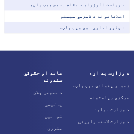
د ریاست الوزراء د مقام رسمي ویب پاڼه
اطلاعاتو ته د لاسرسي سیستم
د چارو ادارې نوی ویب پاڼه
د وزارت په اړه
عامه او حقوقي
سندونه
زمونږ پخوانۍ ویب پاڼه
د عمومی پلان
مرکزی ریاستونه
پالیسې
د وزارت عواید
قوانین
د وزارت لاسته راوړنې
مقررې