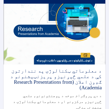
د معلوماتي ټکنالوژۍ په نندارتون
کې د علمي څېړنیزو پریزنټېشنونو د
ګډون اعلان (Research Presentations from
Academia)
د دې پروګرام موخه د پوهنتونونو، علمي
څېړنیزو مرکزونو او د معلوماتي ټکنالوژۍ د
صنعت ترمنځ...