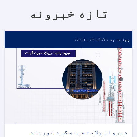
تازه خبرونه
چهارشنبه ۱۴۰۵/۴/۳۱ - ۱۷:۳۵
دپروان ولایت سیاه ګرد غوربند