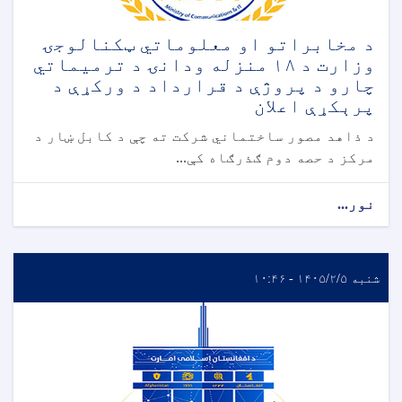
د مخابراتو او معلوماتي ټکنالوجۍ
وزارت د ۱۸ منزله ودانۍ د ترمیماتي
چارو د پروژې د قرارداد د ورکړې د
پرېکړې اعلان
د ذاهد مصور ساختماني شرکت ته چې د کابل ښار د
مرکز د حصه دوم ګذرګاه کې...
نور...
شنبه ۱۴۰۵/۲/۵ - ۱۰:۴۶