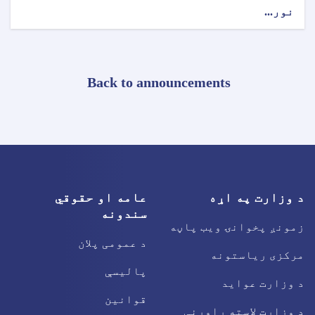
نور...
Back to announcements
د وزارت په اړه
عامه او حقوقي
سندونه
زمونږ پخوانۍ ویب پاڼه
د عمومی پلان
مرکزی ریاستونه
پالیسې
د وزارت عواید
قوانین
د وزارت لاسته راوړنې