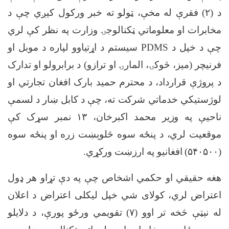
د (
۲)
فقرې له مخې، ټولو ته خبر ورکول کېږي چې د
مخابرات او معلوماتي ټکنالوجۍ وزارت په نظر کې لري
چې د خپل
د
PDMS
سیستم د اړتیاوو لپاره د موبل او
فرنیچر (میز، څوکۍ، المارۍ او ترازو) د برابرولو او تدارک
د پروژې قرارداد
،
د محترم حمید بارک افغان تجارتي او
لوژستیکي خدماتي شرکت ته، چې د کابل ښار د لسمې
ناحیې په وزیر محمد اکبرخان، ۱۳ نمبر سړک کې
موقعیت لري، د
پنځه سوه څلوېښت زره او پنځه سوه
(۵۴۰۵۰۰) افغانیو په ارزښت ورکړي
.
هغه حقیقي او حکمي اشخاص چې په دې تړاو هر ډول
اعتراض لري، کولای شي خپل لیکلی اعتراض د اعلان
له نېټې څخه تر اوو (
۷)
تقویمي ورځو پورې، د دلایلو