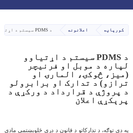
Toggle navigation
Skip
to
main
کورپاڼه
اعلانونه
د PDMS سیستم د اړتیاوو لپاره د موبل او فرنیچر (میز، څوکۍ، المارۍ او ترازو) د تدارک او برابرولو د پروژې د قرارداد د ورکړې د پرېکړې اعلان
content
د PDMS سیستم د اړتیاوو
لپاره د موبل او فرنیچر
(میز، څوکۍ، المارۍ او
ترازو) د تدارک او برابرولو
د پروژې د قرارداد د ورکړې د
پرېکړې اعلان
په دې توګه، د تدارکاتو د قانون د درې څلوېښتمې مادې