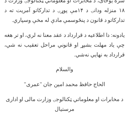
سره یوځای، د مخابرات او معلوماتي ټکنالوجۍ وزارت د
۱۸
منزله ودانۍ د
۱۴
مې پوړۍ د تدارکاتو آمریت ته د
تدارکاتو د قانون د پنځوسمې مادې له مخې وسپاري
.
یادونه: دا اطلاعیه د قرارداد د عقد معنا نه لري، او تر هغه
چې یاد مهلت بشپړ او قانوني مراحل تعقیب نه شي،
قرارداد به نهایي نه‌شي
.
والسلام
الحاج حافظ محمد امین جان
"
عمری
"
د مخابرات او معلوماتي ټکنالوجۍ وزارت مالی او اداری
مرستیال