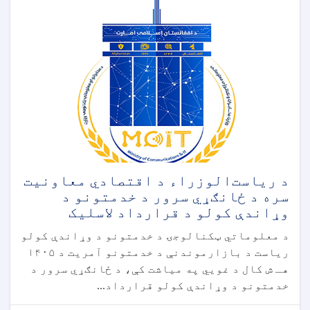
د ریاست‌الوزراء د اقتصادي معاونیت
سره د ځانګړي سرور د خدمتونو د
وړاندې کولو د قرارداد لاسلیک
د معلوماتي ټکنالوجۍ د خدمتونو د وړاندې کولو
ریاست د بازارموندنې د خدمتونو آمریت د ۱۴۰۵
هـ ش کال د غویي په میاشت کې، د ځانګړي سرور د
خدمتونو د وړاندې کولو قرارداد...