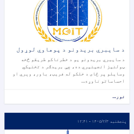
د سایبري بریدونو د پوهاوي لوړول
د سایبري بریدونو یو د خطرناکو طریقو څخه
ټولنیز انجینیري ده، چې بریدګر د تخنیکي
وسایلو پر ځای د خلکو له فریب، باور، وېرې او
احساساتو ناوړه...
نور...
پنجشنبه ۱۴۰۵/۲/۳ - ۱۲:۴۱