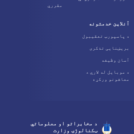
مقررې
آنلاین خدمتونه
د پاسپورټ تعقیبول
بریښنایی تذکری
آسان وظیفه
د موبایل له لارې د
معاشونو ورکړه
د مخابراتو او معلوماتي
Facebook
Youtube
Twitter
ټکنالوژۍ وزارت