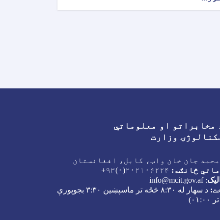
 مخابراتو او معلوماتي
Facebook
Youtube
Twitter
کنالوژۍ وزارت
محمد جان خان واټ، کابل، افغانستان
اتي څانګه:
۲۰۲۱۰۴۲۲۴(۰)۹۳+
لیک
:
info@mcit.gov.af
ت:
د سهار له
۸:۳۰
څځه تر ماسپښین
۳:۳۰
بجوپورې
تر
۰۱:۰۰)