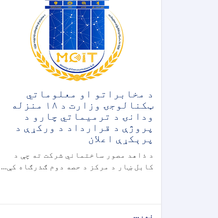
د مخابراتو او معلوماتي
ټکنالوجۍ وزارت د ۱۸ منزله
ودانۍ د ترمیماتي چارو د
پروژې د قرارداد د ورکړې د
پرېکړې اعلان
د ذاهد مصور ساختماني شرکت ته چې د
کابل ښار د مرکز د حصه دوم ګذرګاه کې...
نور...