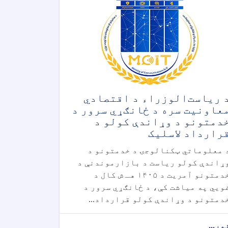
 ریاست‌الوزراء د اقتصادي
عاونیت سره د ځانګړي سرور د
دمتونو د وړاندې کولو د
رارداد لاسلیک
 معلوماتي ټکنالوجۍ د خدمتونو د
ړاندې کولو ریاست د بازارموندنې د
خدمتونو آمریت د ۱۴۰۵ هـ ش کال د
ویي په میاشت کې، د ځانګړي سرور د
دمتونو د وړاندې کولو قرارداد...
ور...