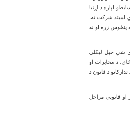
طو لپاره د اړتیا
مدي لمیتد شرکت ته،
 پنځوس زره او نه
ی شي خپل لیکلی
ای، د مخابرات او
تدارکاتو د قانون د
ړ او قانوني مراحل