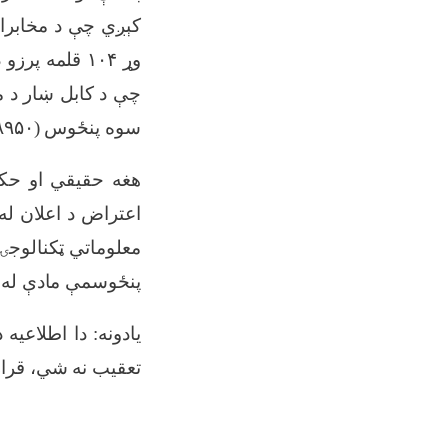
کېږي چې د مخابرات
وړ ۱۰۴ قلمه 
چې د کابل ښار د م
سوه پنځوس (۶۵۸۹۵۰) افغانیو په ارزښت ورکړي
هغه حقیقي او حک
اعتراض د اعلان له 
معلوماتي ټکنالوجۍ
پنځوسمې مادې له
یادونه: دا اطلاعیه
تعقیب نه شي، قرارد