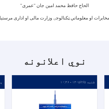
الحاج حافظ محمد امین جان
"
عمری
"
مخابرات او معلوماتي ټکنالوجۍ وزارت مالی او اداری مرستیا
نوي اعلانونه
شنبه ۱۴۰۵/۲/۵ - ۱۰:۴۶
پنجش