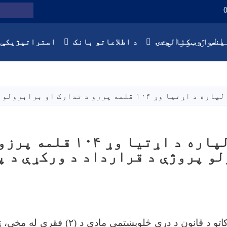
Twitter
Facebook
Youtube
لټون
الوژۍ وزارت
ینس او ټکنالوجۍ
د اطلاعاتو بانک
استراتیژیکې 
Skip
to
main
ه پرزو د تدارک او برابرولو پروژې د قرارداد د ورکړې د پرېکړې اعلان
content
د وسایطو لپاره د اړتیا وړ 
و پروژې د قرارداد د ورکړې د پ
کاتو د قانون د درې څلوېښتمې مادې د (
۲)
فقرې له مخې، ټ