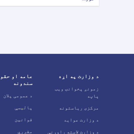
د وزارت په اړه
عامه او حقو
سندونه
زمونږ پخوانۍ ویب
د عمومی پلان
پاڼه
پالیسې
مرکزی ریاستونه
قوانین
د وزارت عواید
مقررې
د وزارت لاسته راوړنې