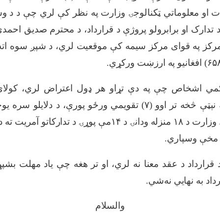
 او معلوماتي ټکنالوجۍ وزارت په نظر کې لري چې د د وسای
پرزو د تدارک او برابرولو پروژې د قرارداد، د محترم صدیق اح
رکز په قوای مرکز سیمه کې موقعیت لري، د شپږ سوه اته
.
مي اشخاص چې په دې تړاو هر ډول اعتراض لري، کولا
نېټې څخه تر اوو (
۷)
تقویمي ورځو پورې، د دلایلو سره یوځ
 وزارت د
۱۸
منزله ودانۍ د
۱۴
مې پوړۍ د تدارکاتو آمریت ته د 
 مخې وسپاري
.
 د قرارداد د عقد معنا نه لري، او تر هغه چې یاد مهلت بشپ
اد به نهایي نه‌شي
.
والسلام