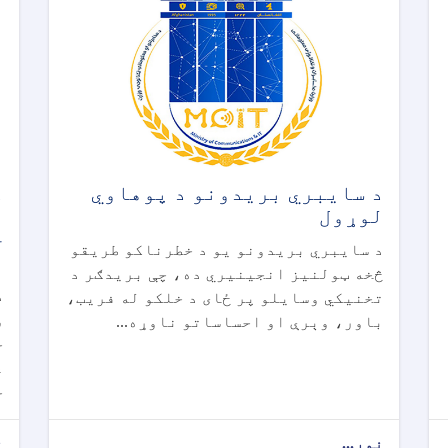
د سایبري بریدونو د پوهاوي
د
لوړول
م
خ
د سایبري بریدونو یو د خطرناکو طریقو
ق
څخه ټولنیز انجینیري ده، چې بریدګر د
د
تخنیکي وسایلو پر ځای د خلکو له فریب،
و
باور، وېرې او احساساتو ناوړه...
غ
خ
نور...
ن