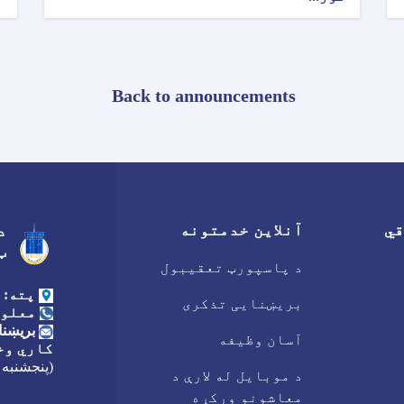
Back to announcements
قي
آنلاین خدمتونه
د
ټ
د پاسپورټ تعقیبول
پته:
بریښنایی تذکری
معلوم
بریښنا
آسان وظیفه
کاري وخ
(پنجشنبه 
د موبایل له لارې د
معاشونو ورکړه