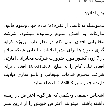
دوشنبه ۱۴۰۵/۱/۲۴ - ۱۲:۰
متن اعلان:
بدينوسيله به تأسي از فقره (2) ماده چهل وسوم قانون
تدارکات به اطلاع عموم رسانيده ميشود، شرکت
مخابراتی افغان تيلي کام در نظر دارد، پروژه کرايه
گيری بلبورد ها برای نشر اعلانات تبليغاتی شبکه سلام
در 7 زون کشور مورد ضرورت شرکت مخابراتی امارتی
افغان تيلی کام را به مبلغ
16,631,200
افغانی برای
شرکت محترم خدمات تبليغاتی و تابلو سازی ديلايت
دارنده جواز نمبر
D-23003
اعطاء نمايد.
اشخاص حقيقي وحکمي که هر گونه اعتراض در زمينه
داشته باشند، ميتوانند اعتراض خويش را از تاريخ نشر