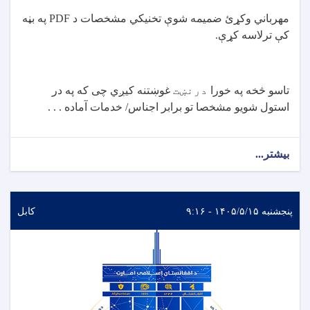
مهرباني وکړئ ضمیمه شوې تخنيکي مشخصات د
PDF
په بڼه
کې ترلاسه کړې
.
تاسو څخه په خورا
درنښت
غوښتنه کیږي چی که په در
استول شویو مشخصا تو برابر اجناس/ خدمات آماده . . .
بیشتر...
پنجشنبه ۱۴۰۵/۵/۱۵ - ۹:۱۶
کابل