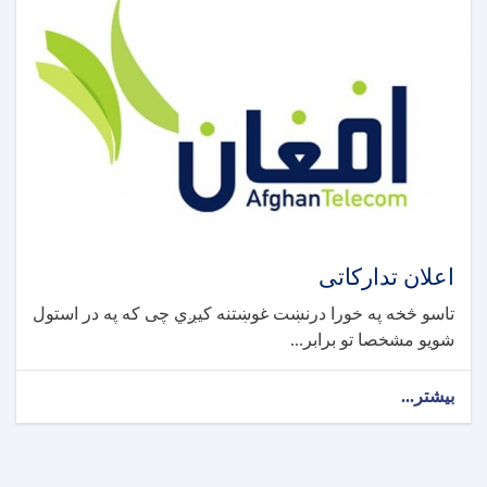
اعلان تدارکاتی
تاسو څخه په خورا درنښت غوښتنه کیږي چی که په در استول
شویو مشخصا تو برابر...
بیشتر...