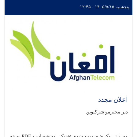
پنجشنبه ۱۴۰۵/۵/۱۵ - ۱۲:۴۵
اعلان مجدد
دیر محترمو شرکتونو
,
مهرباني وکړئ ضمیمه شوې تخنيکي مشخصات د
PDF
په بڼه