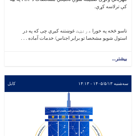
کې ترلاسه کړې
.
تاسو څخه په خورا
درنښت
غوښتنه کیږي چی که په در
استول شویو مشخصا تو برابر اجناس/ خدمات آماده . . .
بیشتر...
سه‌شنبه ۱۴۰۵/۵/۱۳ - ۱۴:۱۳
کابل