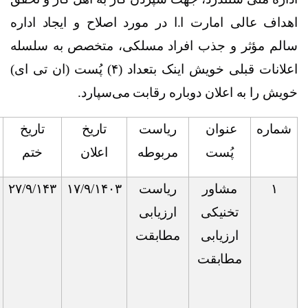
ا.ا در مورد اصلاح و ایجاد اداره
افراد مسلکی، متخصص به سلسله
اعلانات قبلی خویش اینک بتعداد (۴) پُست (ان تی ای)
وباره رقابت می‌سپارد.
ریاست
تاریخ
تاریخ
شرایط
تجربه
مربوطه
اعلان
ختم
اعلان
کاری
ریاست
۱۷/۹/۱۴۰۳
۲۷/۹/۱۴۳
ماستر: در
به
ارزیابی
یکی از
اساس
مطابقت
رشته‌های
لیاقت
انجنیری
ساختمانی،
رشته برق،