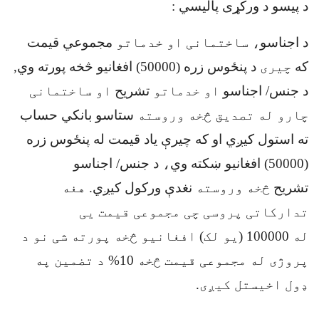
د پیسو د ورکړی پالیسي
:
د اجناسو
، ساختمانی او خدماتو
مجموعي قيمت
که
چیری
د پنځوس زره (50000) افغانیو څخه پورته وي,
د جنس/ اجناسو
او خدماتو
تشریح
او ساختمانی
چارو له تصدیق څخه وروسته
ستاسو بانکي حساب
ته استول کيږي او که چيرې یاد قیمت له پنځوس زره
(50000) افغانیو ښکته وي
،
د جنس/ اجناسو
تشریح
څخه وروسته
نغدې ورکول کيږي
.
هغه
تدارکاتی پروسی چی مجموعی قیمت یی
له
100000
(یو لک) افغانیو څخه پورته شی نو د
پروژی له مجموعی قیمت څخه
10
%
د تضمین په
ډول اخیستل کیږی.