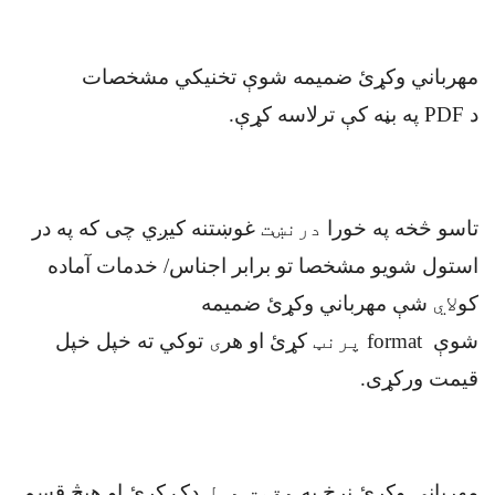
مهرباني وکړئ ضمیمه شوې تخنيکي مشخصات
د
PDF
په بڼه کې ترلاسه کړې
.
تاسو څخه په خورا
درنښت
غوښتنه کیږي چی که په در
استول شویو مشخصا تو برابر اجناس/ خدمات آماده
کو
لاي
شې مهرباني وکړئ ضمیمه
شوې
format
پرنټ
کړئ او هر
ی
توکي ته خپل خپل
قیمت ورکړی
.
مهرباني وکړئ نرخ په
دقیق ډول
ډک کړئ او هیڅ قسم