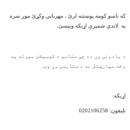
که تاسو کومه پوښتنه لرئ ، مهرباني وکړئ موږ سره
په لاندې شميرې اړیکه ونیسئ
.
د یادونی وړ ده چی ستاسو د کوټیشن بیرته په
وخت سپارښتل به د ستاینی وړ وی.
اړیکه
:
تلیفون:
0202106258