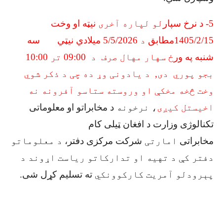
5
-
د نرخ سپار
لو لپاره آخری
نیټه او وخت
1405/2/15مطابق
د
5
/5/2026 میلادي نیټي سه
شنبه په ور
ځ سهار مهال صرف
د
09:00
تر 10:00
بجو پوري دی,
د یادونی وړ ده چی د ذکر شوي
وخت څخه مخکې او وروسته ستاسو آفرونه نه
اخیستل کیږی
، نرخونه
د مخابراتو او معلوماتی
تکنالوژی وزارت د افغان ټیلی کام
مخابراتی
امارتی
شرکت مرکزی دفتر،
د معلوماتو
دفتر کې د تهیه او تدارکاتو ریاست اړوند د
پېرودلو آمریت کارکوونکي
ته تسلیم کړل شی
.