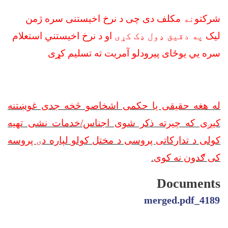
شرکتو
نه
مکلف دی چی د نرخ اخیستنی سره ژمن
لیک
په دقیق ډول ډک کړی
او د نرخ اخیستني استعلام
سره يي یوځای پیرودلو آمریت ته تسلیم کړی
له هغه حقیقی یا حکمی اشخاصو څخه جدی غوښتنه
کیږی که چیرته ذکر شوی اجناس/خدمات نشی تهیه
کولی د تدارکاتی پروسی د مختل کولو لپاره د
ی
پروسه
کی ګدون نه کوی
.
Documents
4189_merged.pdf