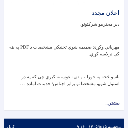
اعلان مجدد
دیر محترمو شرکتونو
,
مهرباني وکړئ ضمیمه شوې تخنيکي مشخصات د
PDF
په بڼه
کې ترلاسه کړې
.
تاسو څخه په خورا
درنښت
غوښتنه کیږي چی که په در
استول شویو مشخصا تو برابر اجناس/ خدمات آماده . . .
بیشتر...
پنجشنبه ۱۴۰۵/۵/۱۵ - ۹:۱۶
کابل