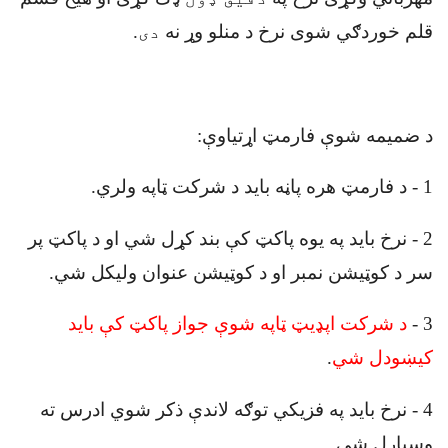
قلم خوردګي شوی نرخ د منلو وړ نه
دی
.
د ضميمه شوې فارمټ اړتیاوې
:
1
-
د فارمټ هره پاڼه باید د شرکت ټاپه ولري
.
2
-
نرخ باید په یوه پاکټ کې بند کړل شي او د پاکټ پر
سر د کوټيشن نمبر او د کوټیشن عنوان وليکل شي
.
3
-
د شرکت اپډيټ ټاپه شوې جواز پاکټ کې بايد
کيښودل شي
.
4
-
نرخ باید په فزیکي توګه لاندې ذکر شوي ادرس ته
وسپارل شي
.