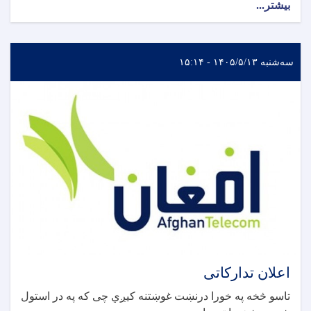
بیشتر...
سه‌شنبه ۱۴۰۵/۵/۱۳ - ۱۵:۱۴
اعلان تدارکاتی
تاسو څخه په خورا درنښت غوښتنه کیږي چی که په در استول