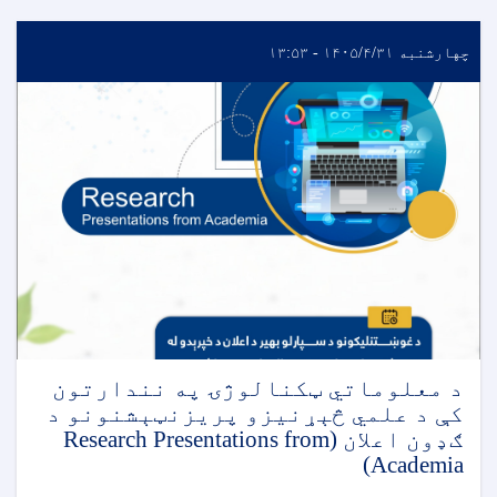
چهارشنبه ۱۴۰۵/۴/۳۱ - ۱۳:۵۳
د معلوماتي ټکنالوژۍ په نندارتون
کې د علمي څېړنیزو پریزنټېشنونو د
ګډون اعلان (Research Presentations from
Academia)