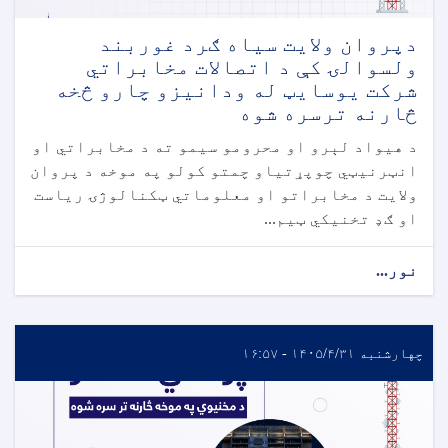
دپروان ولایت سیاه ګرد غوربند
ولسوالۍ کې د اتصالات مخابراتي
شرکت یوسایټ له ودانیزو چارو څخه
څارنه ترسره شوه
د هیواد لېرو او محرومو سیمو ته د مخابراتي او
انټرنیټي چوپړتیاو چمتو کولو په موخه د پروان
ولایت د مخابراتو او معلوماتي ټکنالوژۍ ریاست
او ګډ تخنیکي ټیم...
نور...
چهارشنبه ۱۴۰۵/۴/۳۱ - ۱۶:۵۷