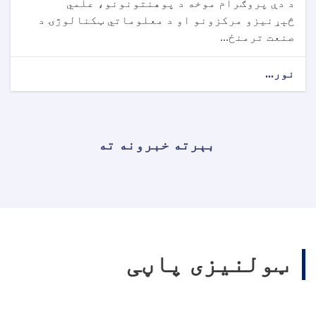
د دې پروګرام موخه د پوهنتونونو، علمي
څېړنیزو مرکزونو او د معلوماتي ټکنالوژۍ د
صنعت ترمنځ...
نور...
بېرته خبرونه ته
ټولنیزی پاڼی