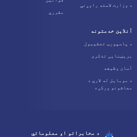
د وزارت لاسته راوړنې
مقررې
آنلاین خدمتونه
د پاسپورټ تعقیبول
بریښنایی تذکری
آسان وظیفه
د موبایل له لارې د
معاشونو ورکړه
د مخابراتو او معلوماتي
Facebook
Youtube
Twitter