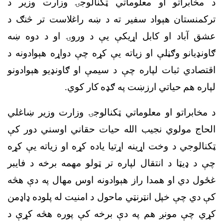
د مخابراتو او معلوماتي ټکنالوجۍ وزارت وزیر د
ترکمنستان هېواد سفیر ته د ښه راغلاست تر څنګ د
عشق آباد او کابل اړیکې یې د وروۍ او د دوه ښه
ګاونډیانو وګڼلې او زیاته یې کړه چې دواړه هېوادونه د
اقتصادي ثبات لپاره چې د سیمې او ګاونډیو هېوادونو
لپاره هم حیاتي ارزښت په ګډه کار کوي.
د مخابراتو او معلوماتي ټکنالوجۍ وزارت وزیر ښاغلي
الحاج مولوي نجیب الله حیات حقاني اوسني دور کې
ټکنالوجي د وخت اړینه اړتیا یاده کړه او زیاته یې کړه
چې د ډیټا د انتقال لپاره تر ټولو مهمه برخه د فایبر
غځول دي او همدا راز هېوادونه اوس مهال په دې هڅه
کې دي چې خپل انټرنټي ماحول د امنیت له پلوده ډاډمن
کړي چې مونږ هم په دې برخه کې پوره هڅه کړې د