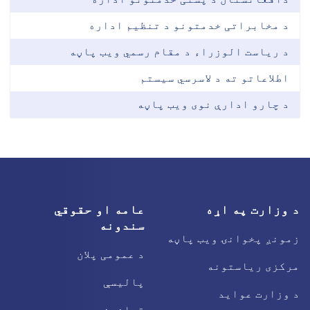
د مخابراتی خدمتونو د تنظیم اداره
د ریاست الوزراء د مقام رسمي ویب پاڼه
اطلاعاتو ته د لاسرسي سیستم
د چارو ادارې نوی ویب پاڼه
د وزارت په اړه
عامه او حقوقي
سندونه
زمونږ پخوانۍ ویب پاڼه
د عمومی پلان
مرکزی ریاستونه
پالیسې
د وزارت عواید
قوانین