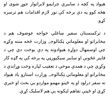
هېواد په کچه د سایبري جرایمو لابراتوار جوړ شوی او
هڅه کوو په دې برخه کې نور لازم اقدامات هم ترسره
کړو.
د ترکمنستان سفیر ښاغلي خواجه عوضوف هم د
مخابراتو او معلوماتي ټکنالوجۍ وزارت څخه مننه وکړه
چې اوسمهال دواړه هېوادونه په دې بوخت دي چې د
فایبر غځونې او سایبر سیکیورټي په برخه کې په ګډه کار
وکړي چې د همدې موخې د تعقیب لپاره وخت وړاندې د
مخابراتو او معلوماتي ټکنالوجۍ وزارت استازو یاد هېواد
ته سفر درلود او په ځینو مهمو مواردو یې بحث او خبرې
کړي او ځینې تفاهم لیکونه یې هم لاسلیک کړي.