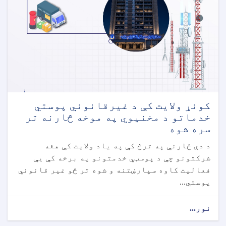
کونړ ولایت کې د غیرقانوني پوستي
خدماتو د مخنیوي په موخه څارنه تر
سره شوه
د دې څارنې په ترڅ کې په یاد ولایت کې هغه
شرکتونو چې د پوسټي خدمتونو په برخه کې یې
فعالیت کاوه سپارښتنه و شوه تر څو غیر قانوني
پوستي...
نور...