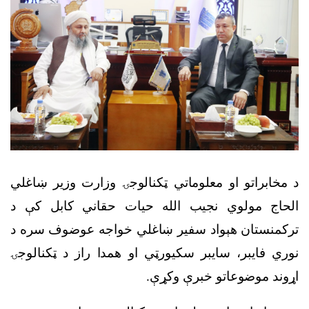
د مخابراتو او معلوماتي ټکنالوجۍ وزارت وزیر ښاغلي
الحاج مولوي نجیب الله حیات حقاني کابل کې د
ترکمنستان هېواد سفیر ښاغلي خواجه عوضوف سره د
نوري فایبر، سایبر سکیورټي او همدا راز د ټکنالوجۍ
اړوند موضوعاتو خبرې وکړې.