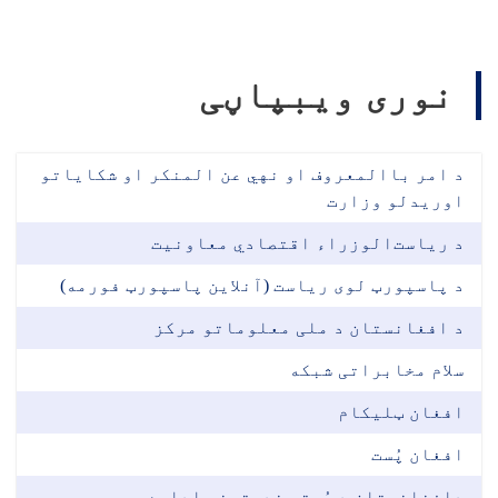
نوری ویبپاڼی
د امر باالمعروف او نهي عن المنکر او شکایاتو
اوریدلو وزارت
د ریاست‌الوزراء اقتصادي معاونیت
د پاسپورټ لوی ریاست (آنلاین پاسپورټ فورمه)
د افغانستان د ملی معلوماتو مرکز
سلام مخابراتی شبکه
افغان ټلیکام
افغان پُست
دافغانستان د پُستی خدمتونو اداره