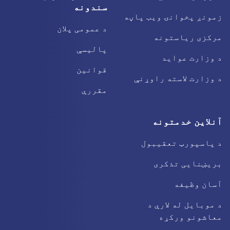
سندونه
زمونږ پخوانۍ ویب پاڼه
د عمومی پلان
مرکزی ریاستونه
پالیسې
د وزارت عواید
قوانین
د وزارت لاسته راوړنې
مقررې
آنلاین خدمتونه
د پاسپورټ تعقیبول
بریښنایی تذکری
آسان وظیفه
د موبایل له لارې د
معاشونو ورکړه