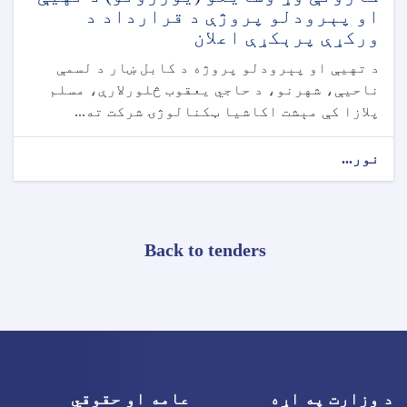
او پېرودلو پروژې د قرارداد د
ورکړې پرېکړې اعلان
د تهيې او پېرودلو پروژه د کابل ښار د لسمې
ناحیې، شهرنو، د حاجي یعقوب څلورلارې، مسلم
پلازا کې مېشت اکاشیا ټکنالوژۍ شرکت ته...
نور...
Back to tenders
د وزارت په اړه
عامه او حقوقي