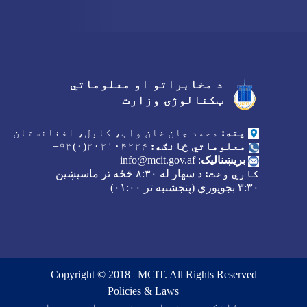
د مخابراتو او معلوماتي
Facebook
Youtube
Twitter
ټکنالوژۍ وزارت
پته:
محمد جان خان واټ، کابل، افغانستان
معلوماتي څانګه:
۲۰۲۱۰۴۲۲۴(۰)۹۳+
بریښنالیک
:
info@mcit.gov.af
کاري وخت:
د سهار له
۸:۳۰
څځه تر ماسپښین
۳:۳۰
بجوپورې (پنجشنبه تر
۰۱:۰۰)
Copyright © 2018 | MCIT. All Rights Reserved
Footer menu
Policies & Laws