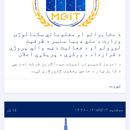
د مخابراتو او معلوماتي ټکنالوژۍ
وزارت د ملي ډیټا سنټر د ظرفیت
لوړولو او د فعالیت د ښه والي پروژې
د قرارداد د ورکړې د پرېکړې اعلان
د امروز کمپیوتر لمیتد سوداګریز شرکت ته، چې
د کابل ښار د حاجي یعقوب څلورلارې کې...
نور...
سه‌شنبه ۱۴۰۵/۵/۱۳ - ۱۴:۲۶
کابل