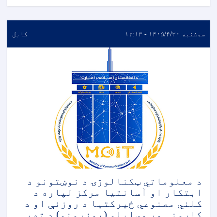
سه‌شنبه ۱۴۰۵/۴/۳۰ - ۱۲:۱۳
کابل
د معلوماتي ټکنالوژۍ د نوښتونو د
ابتکار او آسانتیا مرکز لپاره د
کلني مصنوعي ځیرکتیا د روزنې او د
کارونې وړ وسایلو (یوزرونو) د تهيې