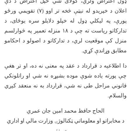
ډول اعتراض ولري، کولای شي خپل اعتراض د دې
اعلان د خپرېدو له نېټې څخه تر اوو (
۷)
تقویمي ورځو
پورې، په لیکلي ډول له خپلو دلایلو سره یوځای، د
تدارکاتو ریاست ته چې د
۱۸
منزله تعمیر په څوارلسم
منزل کې موقعيت لري، د تدارکاتو د اصولو د احکامو
مطابق وړاندې کړي
.
دا اطلاعیه د قرارداد د عقد په معنی نه ده، او تر هغې
چې پورته یاده شوې موده بشپړه نه شي او راتلونکي
قانوني مراحل طی نه شي، قرارداد به نه منعقد کېږي
والسلام
.
الحاج حافظ محمد امین جان عمري
د مخابراتو او معلوماتي ټکنالوژۍ وزارت مالي او اداري
مرستیال