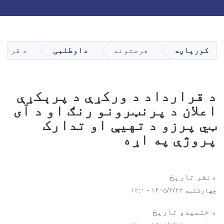
Toggle navigation
Skip
to
main
کورپاڼه
فرصتونه
داوطلبی
د قرارد
content
د قرارداد د ورکړې د پرېکړې
اعلان د پرنټرونو رنګ او د آی
ټي پرزو د تهيې او تدارک
پروژې په اړه
دنشر تاریخ
چهارشنبه ۱۴۰۵/۲/۲۳ - ۱۲:۰
د ختمیدو تاریخ