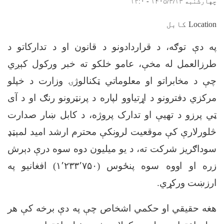
چهارشنبه ۱۴۰۵/۳/۱۳ - ۱۲:۰
Location کابل
په دې توګه، د قراردادونو د قانون او د تدارکاتو د
طرزالعمل له مخې، عامو خلکو ته خبر ورکول کېږي
چې د مخابراتو او معلوماتي ټکنالوژۍ وزارت د خپلو
مرکزي دفترونو د اړتیاوو لپاره د پرنټرونو رنګ او د آی
ټي پرزو د تهيې او تدارک پروژه، د کابل ښار صدارت
څلورلارې کې موقعيت لرونکې محترم ارشد اميد لمېټډ
سوداګریز شرکت ته، د یو میلیون دوه سوه درې دېرش
زره او اووه سوه پنځوس (
۷۵۰)
٬
۲۳۳
٬
۱
افغانیو په
ارزښت ورکړي
.
هغه حقیقي او حکمي اشخاص چې په دې برخه کې هر