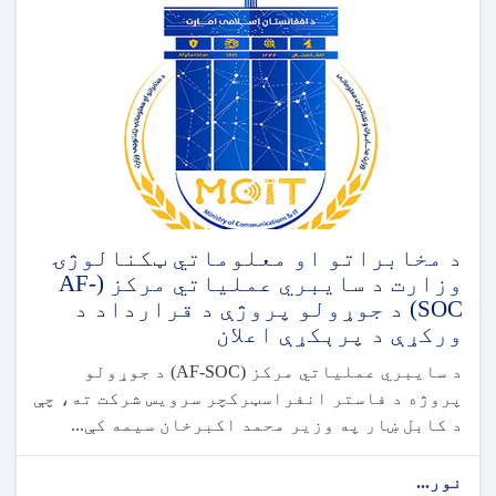
د مخابراتو او معلوماتي ټکنالوژۍ
وزارت د سایبري عملیاتي مرکز (AF-
SOC) د جوړولو پروژې د قرارداد د
ورکړې د پرېکړې اعلان
د سایبري عملیاتي مرکز (AF-SOC) د جوړولو
پروژه د فاستر انفراسټرکچر سرویس شرکت ته، چې
د کابل ښار په وزیر محمد اکبرخان سیمه کې...
نور...