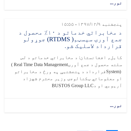
نور...
پنجشنبه ۱۳۹۷/۱۲/۹ - ۱۵:۵۵
د مخابراتي خدماتو د ۱۰٪ محصول د
جمع آورۍ سيسټم( RTDMS) جوړولو
قرارداد لاسلیک شو.
کابل، افغانستان: د مخابراتي خدماتو د لس
سلنه محصول د جمع آورۍ
( Real Time Data Management
System)
قرارداد د پنجشنبې په ورځ د مخابراتو
او معلوماتي ټکنالوجۍ وزیر محترم شهزاد
آريوبي او د
BUSTOS Group LLC
نور...