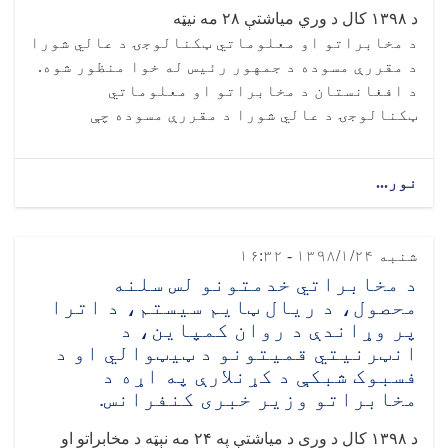
د
۱۳۹۸
کال د وري میاشتې
۲۸
مه نیټه
د مخابراتو او معلوماتي ټکنالوجۍ د عالي شورا
د مقررې مسوده د جمهور رئیس له خوا منظور شوه.
د افغانستان د مخابراتو او معلوماتي
ټکنالوجۍ د عالي شورا د مقررې مسوده چې
نور...
شنبه ۱۳۹۸/۱/۲۴ - ۱۶:۳۲
د مخابراتي خدمتونو لس سلنه
محصول، د ریال ټایم سیستم، د اترا
پر وړاندې د روان کمپاين، د
انټرنیتي قمیتونو د ټيټوالي او د
فسبوک شبکې د کړنلارې په اړه د
مخابراتو وزیر خبری کنفرانس.
د
۱۳۹۸
کال د وری د میاشتې په
۲۴
مه نېټه د مخابراتو او