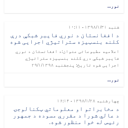
نور...
شنبه ۱۳۹۸/۱/۳۱ - ۱۰:۱۱
د افغانستان د نوري فایبر شبکې درې
کلنه بنسټيزه ستراتیژي اجرایی شوه
اعلامیه مطبوعاتی عنوان:د افغانستان د نوري
فایبر شبکې درې کلنه بنسټيزه ستراتیژي
اجرایی شوه تاریخ: پنجشنبه ۲۹/۱/۱۳۹۸
نور...
چهارشنبه ۱۳۹۸/۱/۲۸ - ۱۶:۱۴
د مخابراتو او معلوماتي ټکنالوجۍ
د عالي شورا د مقررې مسوده د جمهور
رئیس له خوا منظور شوه.