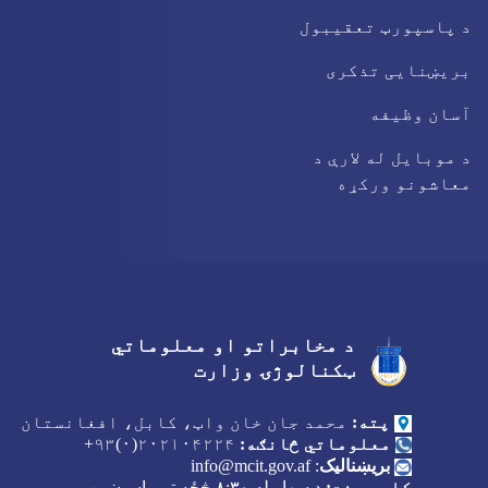
د پاسپورټ تعقیبول
بریښنایی تذکری
آسان وظیفه
د موبایل له لارې د
معاشونو ورکړه
د مخابراتو او معلوماتي
Facebook
Youtube
Twitter
ټکنالوژۍ وزارت
پته:
محمد جان خان واټ، کابل، افغانستان
معلوماتي څانګه:
۲۰۲۱۰۴۲۲۴(۰)۹۳+
بریښنالیک
:
info@mcit.gov.af
کاري وخت:
د سهار له
۸:۳۰
څځه تر ماسپښین