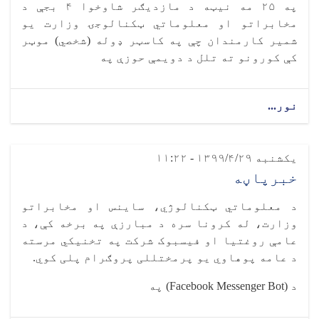
په ۲۵ مه نیټه د مازدیګر شاوخوا ۴ بجې د
مخابراتو او معلوماتي ټکنالوجۍ وزارت یو
شمیر کارمندان چې په کاسټر ډوله (شخصي) موټر
کې کورونو ته تلل د دویمې حوزې په
نور...
یکشنبه ۱۳۹۹/۴/۲۹ - ۱۱:۲۲
خبرپاڼه
د معلوماتي ټکنالوژي، ساینس او مخابراتو
وزارت، له کرونا سره د مبارزې په برخه کې، د
عامې روغتیا او فیسبوک شرکت په تخنیکي مرسته
د عامه پوهاوي یو پرمختللی پروګرام پلی کوي.
د (Facebook Messenger Bot) په