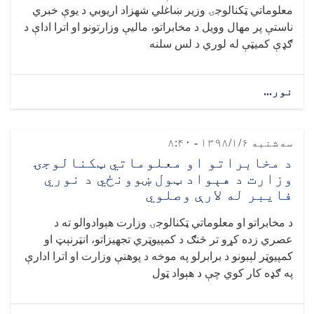
معلوماتي ټکنالوجۍ وزیر ښاغلي شهزاد اریوبي د یوې خبري
ناستې پر مهال وویل د مخابراتو، مالیې وزارتونو او اترا اداې د
ګډې کمیټې له لوري د لس سلنه
نور...
سه‌شنبه ۱۳۹۸/۱/۶ - ۸:۴۰
د مخابراتو او معلوماتي ټکنالوجۍ
وزارت د هېواد ټول ښوونځي د نوري
فايبر له لارې وصلوي
د مخابراتو او معلوماتي ټکنالوجۍ وزارت هېوادوالو ته د
عصري زده کړو تر څنګ د کمپيوټري تجهيزاتو، انټرنېټ او
کمپيوټر لېبونو د برابرلو په موخه د پوهنې وزارت او اترا ادارې
په ګډه کار کوي چې د هېواد ټول