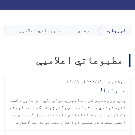
Toggle navigation
Skip
to
main
کورپاڼه
رسنۍ
مطبوعاتي اعلامیې
content
مطبوعاتي اعلامیې
Pagination
دوشنبه ۱۴۰۰/۵/۱۱ - ۱۴:۲۸
خبرتیا!
پدې وروستیو کې، سایبري غولونکي او ناوړه ګټه
اخیستونکي د اتباعو د ټولنیزو شبکو د حسابونو
هک کولو لپاره غولونکي اقدامات پیل کړي دي. د
انټرنیټ د درغلیو دوه عام مثالونه په لاندې...