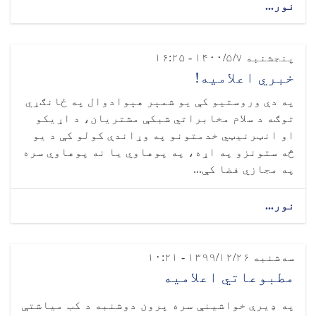
نور...
پنجشنبه ۱۴۰۰/۵/۷ - ۱۶:۲۵
خبري اعلامیه!
په دې وروستیو کې یو شمېر هېوادوال په ځانګړي
توګه د سلام مخابراتي شبکې مشتریان، د اړیکو
او انټرنیټي خدمتونو په وړاندې کولو کې د یو
څه ستونزو په اړه، په پوهاوي یا نه پوهاوي سره
په مجازي فضا کې...
نور...
سه‌شنبه ۱۳۹۹/۱۲/۲۶ - ۱۰:۲۱
مطبوعاتي اعلامیه
په ډیرې خواشینې سره پرون دوشنبه د کب میاشتې