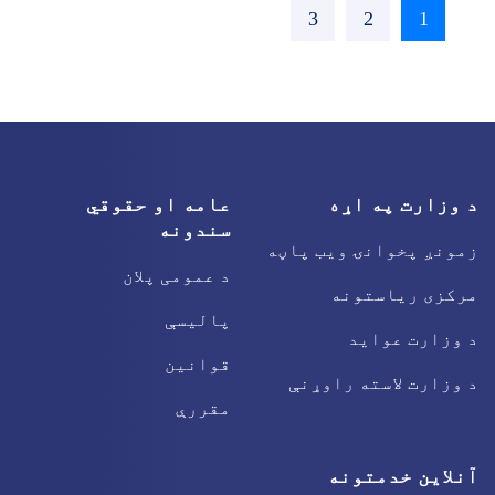
››
1
اوسنی
2
پاڼه
3
پاڼه
پاڼه
د وزارت په اړه
عامه او حقوقي
سندونه
زمونږ پخوانۍ ویب پاڼه
د عمومی پلان
مرکزی ریاستونه
پالیسې
د وزارت عواید
قوانین
د وزارت لاسته راوړنې
مقررې
آنلاین خدمتونه