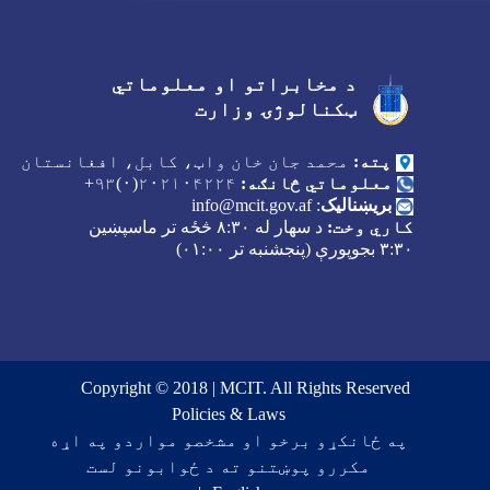
د مخابراتو او معلوماتي
Facebook
Youtube
Twitter
ټکنالوژۍ وزارت
پته:
محمد جان خان واټ، کابل، افغانستان
معلوماتي څانګه:
۲۰۲۱۰۴۲۲۴(۰)۹۳+
بریښنالیک
:
info@mcit.gov.af
کاري وخت:
د سهار له
۸:۳۰
څځه تر ماسپښین
۳:۳۰
بجوپورې (پنجشنبه تر
۰۱:۰۰)
Copyright © 2018 | MCIT. All Rights Reserved
Footer menu
Policies & Laws
په ځانکړو برخو او مشخصو مواردو په اړه
مکررو پوښتنو ته د ځوابونو لست