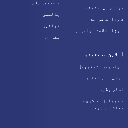
د عمومی پلان
مرکزی ریاستونه
پالیسې
د وزارت عواید
قوانین
د وزارت لاسته راوړنې
مقررې
آنلاین خدمتونه
د پاسپورټ تعقیبول
بریښنایی تذکری
آسان وظیفه
د موبایل له لارې د
معاشونو ورکړه