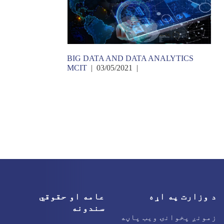
BIG DATA AND DATA ANALYTICS
MCIT
| 03/05/2021
|
د وزارت په اړه
عامه او حقوقي
سندونه
زمونږ پخوانۍ ویب پاڼه