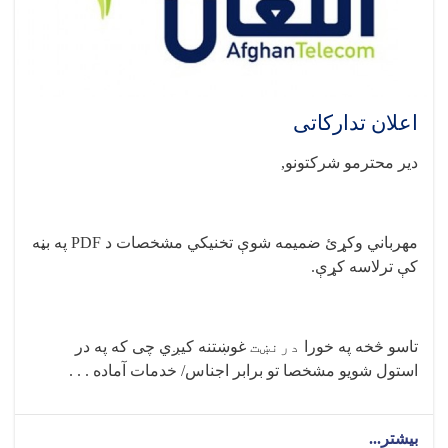
اعلان تدارکاتی
دیر محترمو شرکتونو
,
مهرباني وکړئ ضمیمه شوې تخنيکي مشخصات د
PDF
په بڼه
کې ترلاسه کړې
.
تاسو څخه په خورا
درنښت
غوښتنه کیږي چی که په در
استول شویو مشخصا تو برابر اجناس/ خدمات آماده . . .
بیشتر...