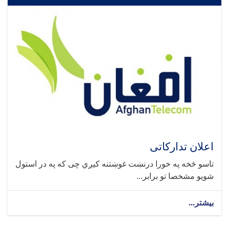
اعلان تدارکاتی
تاسو څخه په خورا درنښت غوښتنه کیږي چی که په در استول
شویو مشخصا تو برابر...
بیشتر...