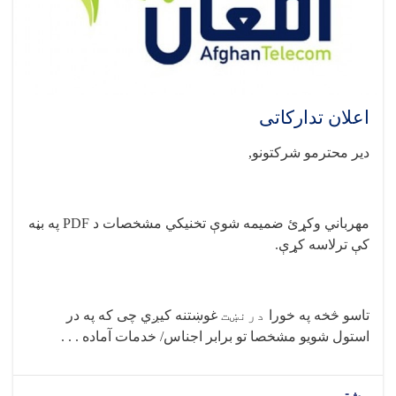
اعلان تدارکاتی
دیر محترمو شرکتونو
,
مهرباني وکړئ ضمیمه شوې تخنيکي مشخصات د
PDF
په بڼه
کې ترلاسه کړې
.
تاسو څخه په خورا
درنښت
غوښتنه کیږي چی که په در
استول شویو مشخصا تو برابر اجناس/ خدمات آماده . . .