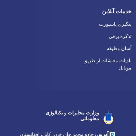
خدمات آنلاین
پیگیری پاسپورت
تذکره برقی
آسان وظیفه
تادیات معاشات از طریق
موبایل
وزارت مخابرات و تکنالوژی
Twitter
Youtube
Facebook
معلوماتی
آدرس:
جاده محمد جان خان، کابل، افغانستان