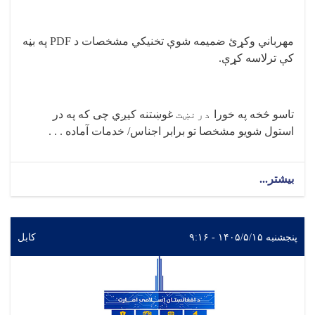
مهرباني وکړئ ضمیمه شوې تخنيکي مشخصات د
PDF
په بڼه
کې ترلاسه کړې
.
تاسو څخه په خورا
درنښت
غوښتنه کیږي چی که په در
استول شویو مشخصا تو برابر اجناس/ خدمات آماده . . .
بیشتر...
پنجشنبه ۱۴۰۵/۵/۱۵ - ۹:۱۶
کابل