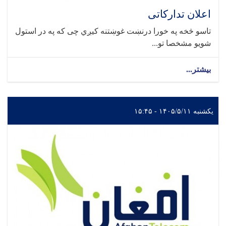
اعلان تدارکاتی
تاسو څخه په خورا درنښت غوښتنه کیږي چی که په در استول
شویو مشخصا تو...
بیشتر...
یکشنبه ۱۴۰۵/۵/۱۱ - ۱۵:۴۵