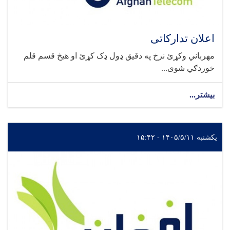
اعلان تدارکاتی
مهرباني وکړئ نرخ په دقیق ډول ډک کړئ او هیڅ قسم قلم
خوردګي شوی...
بیشتر...
یکشنبه ۱۴۰۵/۵/۱۱ - ۱۵:۴۲