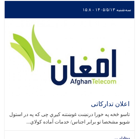
سه‌شنبه ۱۴۰۵/۵/۱۳ - ۱۵:۸
اعلان تدارکاتی
تاسو څخه په خورا درنښت غوښتنه کیږي چی که په در استول
شویو مشخصا تو برابر اجناس/ خدمات آماده کولاي...
بیشتر...