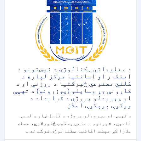
د معلوماتي ټکنالوژۍ د نوښتونو د
ابتکار او آسانتیا مرکز لپاره د
کلني مصنوعي ځیرکتیا د روزنې او د
کارونې وړ وسایلو (یوزرونو) د تهيې
او پېرودلو پروژې د قرارداد د
ورکړې پرېکړې اعلان
د تهيې او پېرودلو پروژه د کابل ښار د لسمې
ناحیې، شهرنو، د حاجي یعقوب څلورلارې، مسلم
پلازا کې مېشت اکاشیا ټکنالوژۍ شرکت ته...