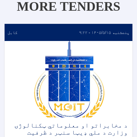
MORE TENDERS
پنجشنبه ۱۴۰۵/۵/۱۵ - ۹:۲۲
کابل
د مخابراتو او معلوماتي ټکنالوژۍ
وزارت د ملي ډیټا سنټر د ظرفیت