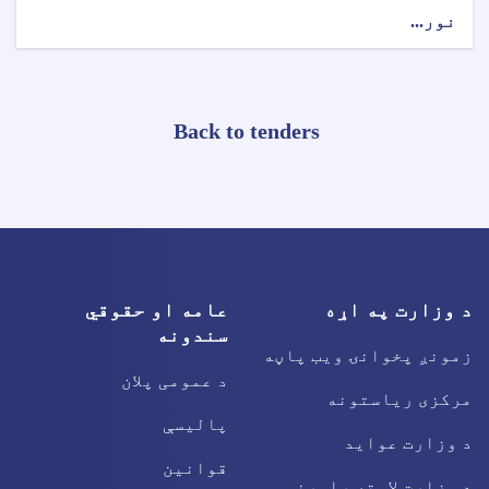
نور...
Back to tenders
د وزارت په اړه
عامه او حقوقي
سندونه
زمونږ پخوانۍ ویب پاڼه
د عمومی پلان
مرکزی ریاستونه
پالیسې
د وزارت عواید
قوانین
د وزارت لاسته راوړنې