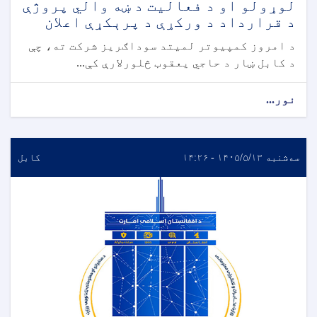
لوړولو او د فعالیت د ښه والي پروژې
د قرارداد د ورکړې د پرېکړې اعلان
د امروز کمپیوتر لمیتد سوداګریز شرکت ته، چې
د کابل ښار د حاجي یعقوب څلورلارې کې...
نور...
سه‌شنبه ۱۴۰۵/۵/۱۳ - ۱۴:۲۶
کابل