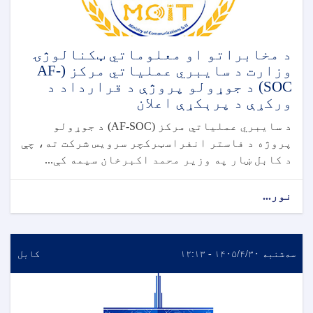
د مخابراتو او معلوماتي ټکنالوژۍ
وزارت د سایبري عملیاتي مرکز (AF-
SOC) د جوړولو پروژې د قرارداد د
ورکړې د پرېکړې اعلان
د سایبري عملیاتي مرکز (AF-SOC) د جوړولو
پروژه د فاستر انفراسټرکچر سرویس شرکت ته، چې
د کابل ښار په وزیر محمد اکبرخان سیمه کې...
نور...
سه‌شنبه ۱۴۰۵/۴/۳۰ - ۱۲:۱۳
کابل