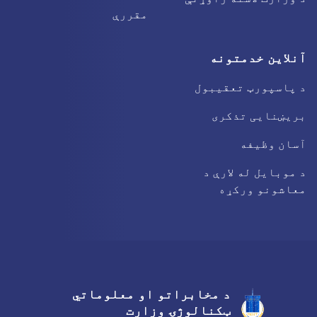
مقررې
آنلاین خدمتونه
د پاسپورټ تعقیبول
بریښنایی تذکری
آسان وظیفه
د موبایل له لارې د
معاشونو ورکړه
د مخابراتو او معلوماتي
Facebook
Youtube
Twitter
ټکنالوژۍ وزارت