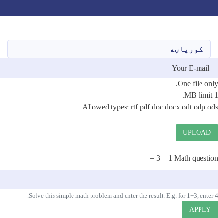
Toggle navigation
Skip
to
main
کورپاڼه
content
E-mail
One file only.
File
1 MB limit.
Allowed types: rtf pdf doc docx odt odp ods.
UPLOAD
1 + 3 =
Math question
Solve this simple math problem and enter the result. E.g. for 1+3, enter 4.
APPLY