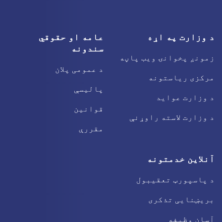
د وزارت په اړه
عامه او حقوقي
سندونه
زمونږ پخوانۍ ویب پاڼه
د عمومی پلان
مرکزی ریاستونه
پالیسې
د وزارت عواید
قوانین
د وزارت لاسته راوړنې
مقررې
آنلاین خدمتونه
د پاسپورټ تعقیبول
بریښنایی تذکری
آسان وظیفه