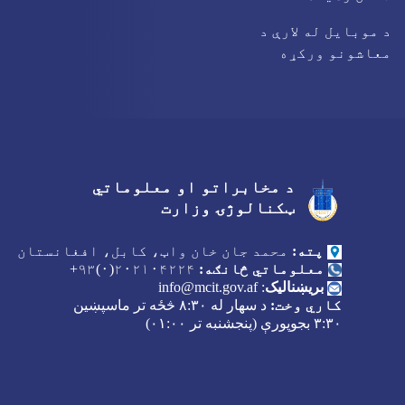
د موبایل له لارې د
معاشونو ورکړه
د مخابراتو او معلوماتي
Facebook
Youtube
Twitter
ټکنالوژۍ وزارت
پته:
محمد جان خان واټ، کابل، افغانستان
معلوماتي څانګه:
۲۰۲۱۰۴۲۲۴(۰)۹۳+
بریښنالیک
:
info@mcit.gov.af
کاري وخت:
د سهار له
۸:۳۰
څځه تر ماسپښین
۳:۳۰
بجوپورې (پنجشنبه تر
۰۱:۰۰)