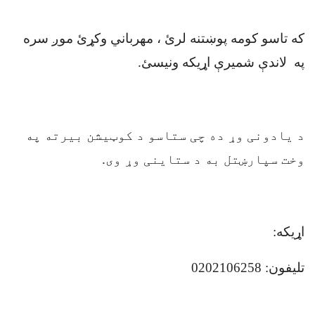
که تاسو کومه پوښتنه لرئ ، مهرباني وکړئ موږ سره
په لاندې شميرې اړیکه ونیسئ
.
د یادونی وړ ده چی ستاسو د کوټیشن بیرته په
وخت سپارښتل به د ستاینی وړ وی.
اړیکه
:
تلیفون: 0202106258