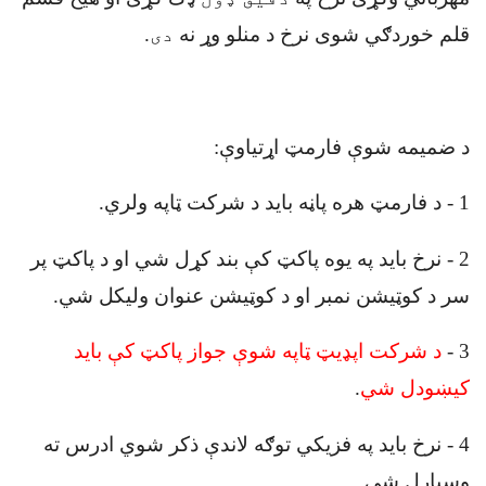
قلم خوردګي شوی نرخ د منلو وړ نه
دی
.
د ضميمه شوې فارمټ اړتیاوې
:
1
-
د فارمټ هره پاڼه باید د شرکت ټاپه ولري
.
2
-
نرخ باید په یوه پاکټ کې بند کړل شي او د پاکټ پر
سر د کوټيشن نمبر او د کوټیشن عنوان وليکل شي
.
3
-
د شرکت اپډيټ ټاپه شوې جواز پاکټ کې بايد
کيښودل شي
.
4
-
نرخ باید په فزیکي توګه لاندې ذکر شوي ادرس ته
وسپارل شي
.