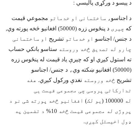
د پیسو د ورکړی پالیسي
:
د اجناسو
، ساختمانی او خدماتو
مجموعي قيمت
که
چیری
د پنځوس زره (50000) افغانیو څخه پورته وي,
د جنس/ اجناسو
او خدماتو
تشریح
او ساختمانی
چارو له تصدیق څخه وروسته
ستاسو بانکي حساب
ته استول کيږي او که چيرې یاد قیمت له پنځوس زره
(50000) افغانیو ښکته وي
،
د جنس/ اجناسو
تشریح
څخه وروسته
نغدې ورکول کيږي
.
هغه
تدارکاتی پروسی چی مجموعی قیمت یی
له
100000
(یو لک) افغانیو څخه پورته شی نو د
پروژی له مجموعی قیمت څخه
10
%
د تضمین په
ډول اخیستل کیږی.