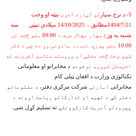
5
-
د نرخ سپار
لو لپاره آخری
نیټه او وخت
1404/7/21مطابق
د
14/10/2025 میلادي نیټي سه
شنبه په ور
ځ سهار مهال صرف د 09:00
بجو څخه تر
10:00 بجو پوري دی,
, د یادونی وړ ده چی د ذکر
شوي وخت څخه مخکې او وروسته ستاسو آفرونه نه
اخیستل کیږی
، نرخونه
د مخابراتو او معلوماتی
تکنالوژی وزارت د افغان ټیلی کام
مخابراتی
امارتی
شرکت مرکزی دفتر،
د معلوماتو
دفتر کې د تهیه او تدارکاتو ریاست اړوند د
پېرودلو آمریت کارکوونکي
ته تسلیم کړل شی
.