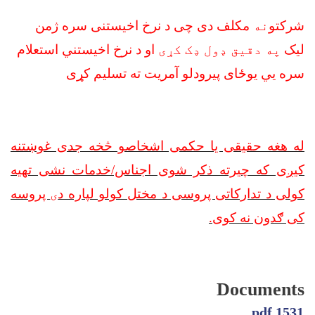
شرکتو
نه
مکلف دی چی د نرخ اخیستنی سره ژمن
لیک
په دقیق ډول ډک کړی
او د نرخ اخیستني استعلام
سره يي یوځای پیرودلو آمریت ته تسلیم کړی
له هغه حقیقی یا حکمی اشخاصو څخه جدی غوښتنه
کیږی که چیرته ذکر شوی اجناس/خدمات نشی تهیه
کولی د تدارکاتی پروسی د مختل کولو لپاره د
ی
پروسه
کی ګدون نه کوی
.
Documents
1531.pdf