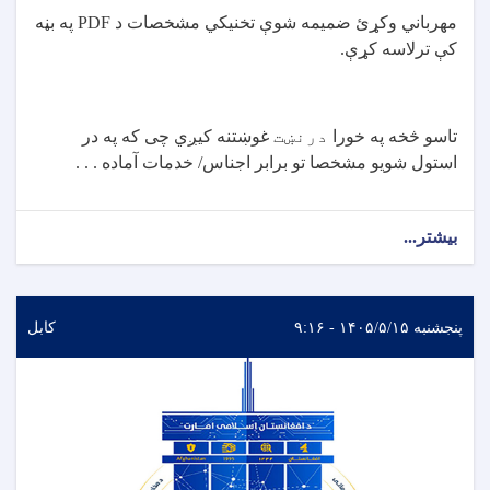
مهرباني وکړئ ضمیمه شوې تخنيکي مشخصات د
PDF
په بڼه
کې ترلاسه کړې
.
تاسو څخه په خورا
درنښت
غوښتنه کیږي چی که په در
استول شویو مشخصا تو برابر اجناس/ خدمات آماده . . .
بیشتر...
پنجشنبه ۱۴۰۵/۵/۱۵ - ۹:۱۶
کابل