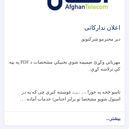
اعلان تدارکاتی
دیر محترمو شرکتونو
,
مهرباني وکړئ ضمیمه شوې تخنيکي مشخصات د
PDF
په بڼه
کې ترلاسه کړې
.
تاسو څخه په خورا
درنښت
غوښتنه کیږي چی که په در
استول شویو مشخصا تو برابر اجناس/ خدمات آماده . . .
بیشتر...