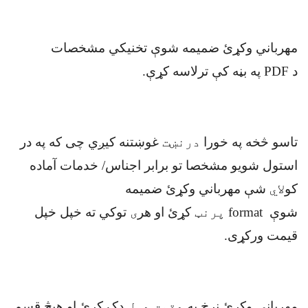
مهرباني وکړئ ضمیمه شوې تخنيکي مشخصات
د
PDF
په بڼه کې ترلاسه کړې
.
تاسو څخه په خورا
درنښت
غوښتنه کیږي چی که په در
استول شویو مشخصا تو برابر اجناس/ خدمات آماده
کو
لاي
شې مهرباني وکړئ ضمیمه
شوې
format
پرنټ
کړئ او هر
ی
توکي ته خپل خپل
قیمت ورکړی
.
مهرباني وکړئ نرخ په
دقیق ډول
ډک کړئ او هیڅ قسم