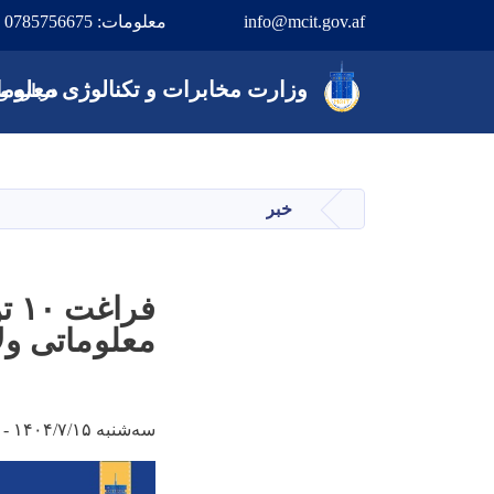
info@mcit.gov.af
معلومات: 0785756675
Main navigation
وزارت
مخابرات و تکنالوژی معلوما
درباره و
خبر
صفحه اصلی
فر
معلوماتی ول
سه‌شنبه ۱۴۰۴/۷/۱۵ - ۱۵:۱۶