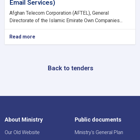
Email Services)
Afghan Telecom Corporation (AFTEL), General
Directorate of the Islamic Emirate Own Companies...
Read more
about
Procurement
Google
Workspace
(Cloud
Back to tenders
Email
Services)
About Ministry
Public documents
Our Old Website
Ministry's General Plan