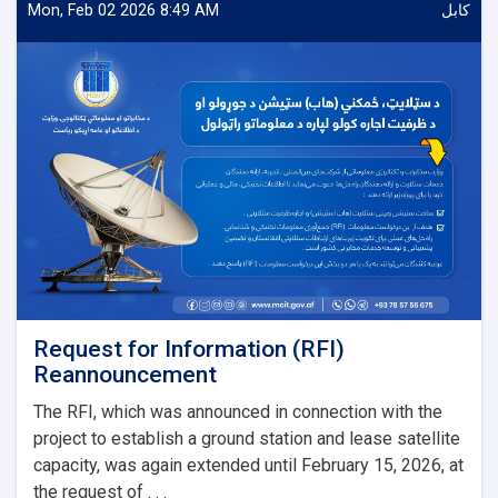
(Planet)
Mon, Feb 02 2026 8:49 AM
کابل
Solutions
with
required
Tools
(2G,
3G
&
4G)
for
Salaam
Network
Request for Information (RFI)
Reannouncement
The RFI, which was announced in connection with the
project to establish a ground station and lease satellite
capacity, was again extended until February 15, 2026, at
the request of . . .