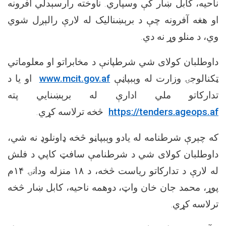
ناحیه، کابل ښار
کې وسپاري. ناوخته رارسېدلي آفرونه
او هغه آفرونه چې د برېښنالیک له لارې رالېږل شوي
.
وي، د منلو وړ نه دي
داوطلبان کولای شي شرطپانې د مخابراتو او معلوماتي
او یا د
www.mcit.gov.af
ټکنالوجۍ وزارت له وېبپاڼې
تدارکاتو ملي ادارې له برېښنايي پته
.
څخه ترلاسه کړي
https://tenders.ageops.af
که چېرې شرطنامه له یادو وېبپاڼو څخه ډاونلوډ نه شي،
داوطلبان کولای شي د شرطنامې سافټ کاپي د فلش
م
۱۴
منزله ودانۍ
۱۸
د
له لارې د تدارکاتو ریاست څخه،
پوړ، محمد جان خان واټ، دوهمه ناحیه، کابل ښار
څخه
.
ترلاسه کړي