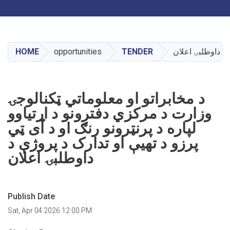
Toggle navigation
Skip
to
main
HOME
opportunities
TENDER
 د داوطلبۍ اعلان
content
د مخابراتو او معلوماتي ټکنالوجۍ
وزارت د مرکزي دفترونو د اړتياوو
لپاره د پرنټرونو رنګ او د آی ټي
پرزو د تهيې او تدارک د پروژې د
داوطلبۍ اعلان
Publish Date
Sat, Apr 04 2026 12:00 PM