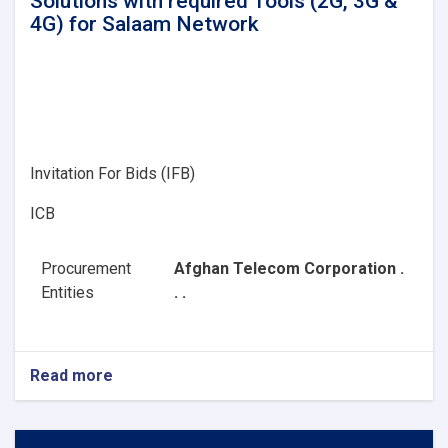
Solutions with required Tools (2G, 3G &
4G) for Salaam Network
Invitation For Bids (IFB)
ICB
Procurement
Afghan Telecom Corporation .
Entities
. .
Read more
about
Procurement
of
Software