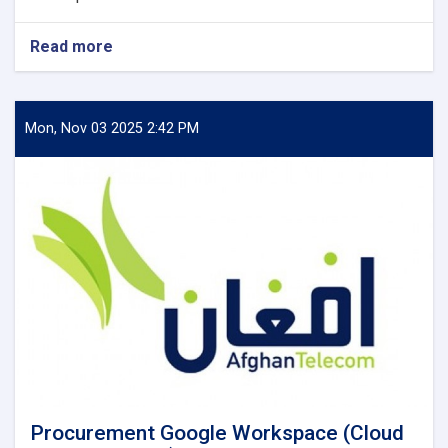
Read more
about
Request
for
Information
(RFI)
Mon, Nov 03 2025 2:42 PM
Reannouncement
Procurement Google Workspace (Cloud