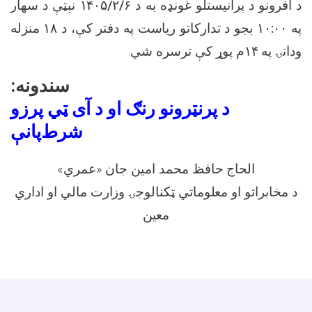
نېټې د سهار
۱۴۰۵/۲/۶
د آفرونو د پرانیستلو غونډه به د
منزله
۱۸
د تدارکاتو ریاست په دفتر کې، د
بجو
۱۰:۰۰
په
.
کې ترسره شي
م پوړ
۱۴
ودانۍ په
سندونه:
د پرنټرونو رنګ او د آی ټي پرزو
شرط‌پانې
الحاج حافظ محمد امین جان «عمري»
د مخابراتو او معلوماتي ټکنالوجۍ وزارت مالي او اداري
معین