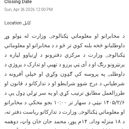
Closing Date
Sun, Apr 26 2026 12:00 PM
Location کابل
د مخابراتو او معلوماتي ټکنالوجۍ وزارت له ټولو وړ
داوطلبانو څخه بلنه کوي تر څو د د مخابراتو او معلوماتي
ټکنالوجۍ وزارت د مرکزي دفترونو د اړتياوو لپاره د
پرنټرونو رنګ او د آی ټي پرزو د تهيې او تدارک د پروژې د
داوطلبۍ په پروسه کې ګډون وکړي او خپلې آفرونه د
شرطپانې د درج شوو شرایطو او د تدارکاتو د قانون او
طرزالعمل مطابق ترتیب کړي او په سر تړلي ډول یې د
د مخابراتو
بجو مخکې
۱۰:۰۰
نېټې د سهار تر
۱۴۰۵/۲/۶
او معلوماتي ټکنالوجۍ وزارت د تدارکاتو ریاست دفتر ته،
م پوړ، محمد جان خان واټ، دوهمه
۱۴
منزله ودانۍ
۱۸
د