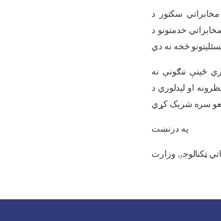
مخابراتي سکتور د
مخابراتي خدمتونو د
ي ځینې ننګونې نه
ظرونه او لیدلوري د
په درنښت
اتي ټکنالوجۍ وزارت