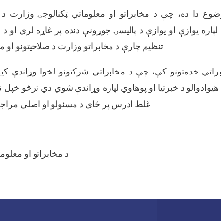
وضوع دا ده، چې د مخابراتو او معلوماتي ټکنالوجۍ وزارت د 
 لپاره یوازې او یوازې د پالیسۍ جوړونې دنده پر غاړه لري او د 
تنظیم چارې د مخابراتو وزارت د صلاحیتونو او مسئلیتونو څخه نه دي.
براتي خدمتونو کې، چې د مخابراتي شرکتونو لخوا وړاندې کیږ
هیوادوالو د خبرتیا او پوهاوي لپاره وړاندې شوي دي ترڅو خپل ن
غلط ادرس پر ځای د مسئولو او اصلي مراجعو سره شریک کړي.
د مخابراتو او معلوم