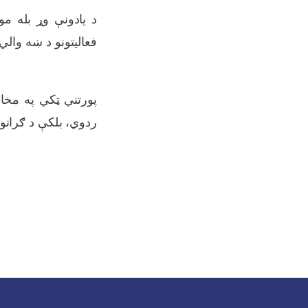
د یادونې وړ بله م
فعالیتونو د ښه والي
پورتني ټکي په مخا
ردوي، بلکې د ګرانو 