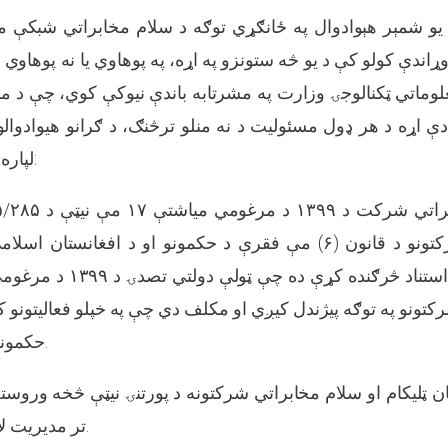
و شمېر هېوادوال په ځانګړي توګه د سلام مخابراتي شبکې مش
 وړاندې کولو کې د یو څه ستونزو په اړه، په پوهاوي یا نه پوهاو
لوماتي ټکنالوجۍ وزارت په مشرتابه باندې نیوکې کوي، چې د مخ
ې اړه د هر ډول مسئولیت د نه منلو ترڅنګ، د ګرانو هیوادوالو 
لپاره لاندې ټکي شریکوي:
مکتوب د دولتي شرکتونو د قانون (۶) مې فقرې د حکمونو او د افغا
کابینې د مصوبې په استناد څرګند
کتونو په توګه پیژندل کیږي او مکلف دي چې په خپلو فعالیتونو 
حکمونه، په پام کې ونیسي.
ن ټلیکام او سلام مخابراتي شرکتونه د پورتنۍ نیټې څخه وروست
تر مدیریت لاندې فعالیت نه کوي.