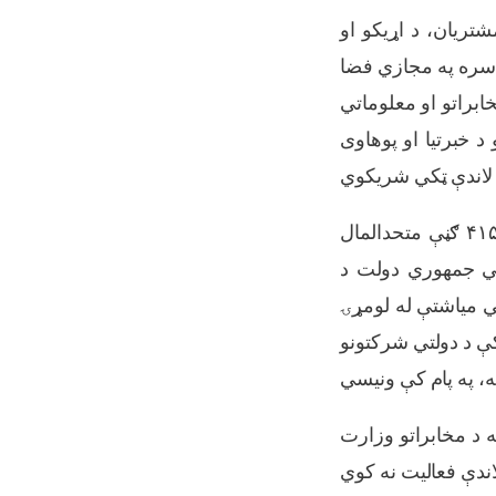
تریان، د اړیکو او
ي سره په مجازي فضا
ابراتو او معلوماتي
د خبرتیا او پوهاوی
د افغان ټلیکام مخابراتي شرکت د ۱۳۹۹ د مرغومي میاشتې ۱۷ مې نیټې د ۴۱۵/۲۸۵ ګڼې متحدالمال
نستان اسلامي جمهوري دولت د
ه کړې ده چې ټولې دولتي تصدۍ د ۱۳۹۹ د مرغومي میاشتې له لومړۍ
کې د دولتي شرکتونو
ه د مخابراتو وزارت