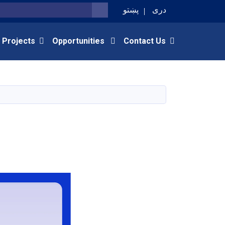
دری
پښتو
SEARCH
 Projects
Opportunities
Contact Us