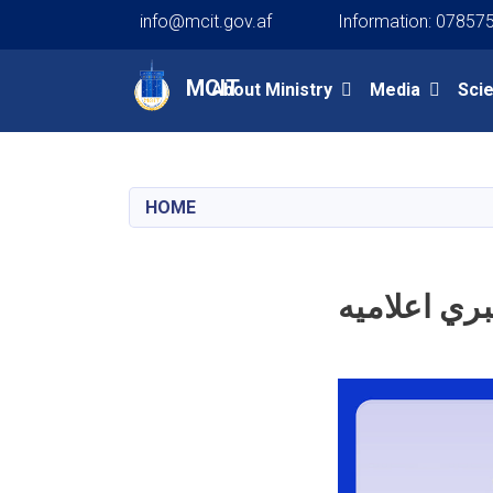
info@mcit.gov.af
Information: 07857
Main navigation
MCIT
About Ministry
Media
Sci
HOME