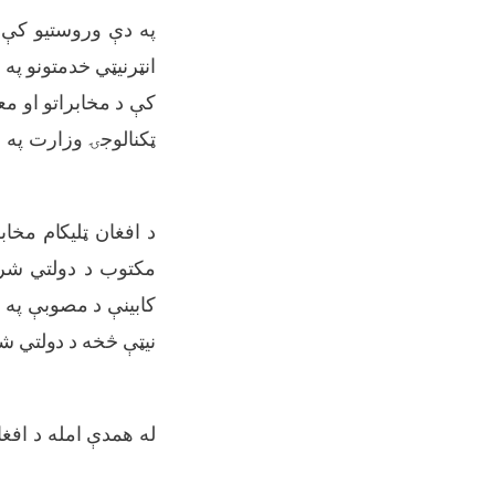
په دې وروستیو کې ی
انټرنیټي خدمتونو په
کې د مخابراتو او مع
ټکنالوجۍ وزارت په د
نیټې څخه د دولتي شر
له همدې امله د افغا