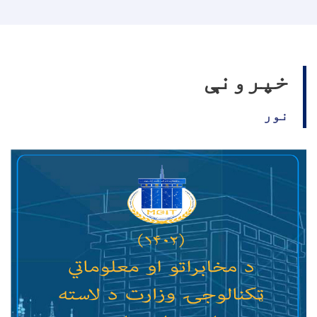
خپرونې
نور