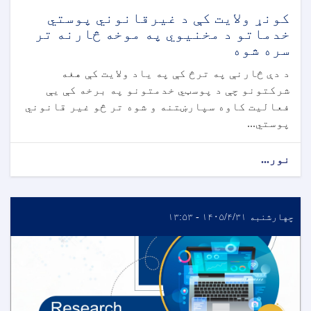
کونړ ولایت کې د غیرقانوني پوستي
خدماتو د مخنیوي په موخه څارنه تر
سره شوه
د دې څارنې په ترڅ کې په یاد ولایت کې هغه
شرکتونو چې د پوسټي خدمتونو په برخه کې یې
فعالیت کاوه سپارښتنه و شوه تر څو غیر قانوني
پوستي...
نور...
چهارشنبه ۱۴۰۵/۴/۳۱ - ۱۳:۵۳