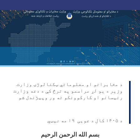
Skip
to
main
content
د مخابراتو او معلوماتي ټکنالوژۍ وزارت
وزیر د یو لړ مراسمو په ترڅ کې د دغه وزارت
رئیسانو او کارکوونکو ته ور وپیژندل شو
د ۱۴۰۵ کال د غویی ۱۹ مه نیټي
بسم الله الرحمن الرحیم