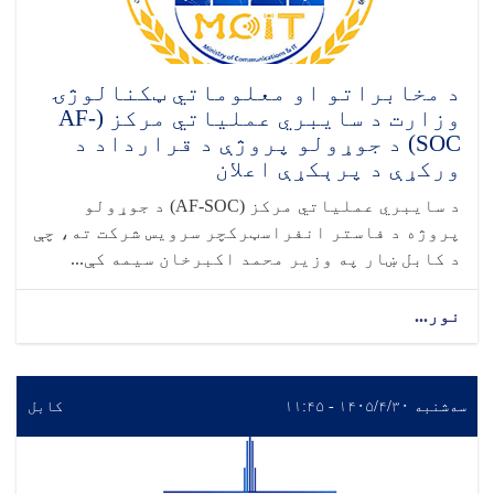
د مخابراتو او معلوماتي ټکنالوژۍ
وزارت د سایبري عملیاتي مرکز (AF-
SOC) د جوړولو پروژې د قرارداد د
ورکړې د پرېکړې اعلان
د سایبري عملیاتي مرکز (AF-SOC) د جوړولو
پروژه د فاستر انفراسټرکچر سرویس شرکت ته، چې
د کابل ښار په وزیر محمد اکبرخان سیمه کې...
نور...
سه‌شنبه ۱۴۰۵/۴/۳۰ - ۱۱:۴۵
کابل