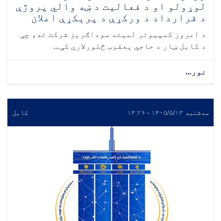
لوړولو او د فعالیت د ښه والي پروژې
د قرارداد د ورکړې د پرېکړې اعلان
د امروز کمپیوتر لمیتد سوداګریز شرکت ته، چې
د کابل ښار د حاجي یعقوب څلورلارې کې...
نور...
سه‌شنبه ۱۴۰۵/۵/۱۳ - ۱۴:۲۶
کابل