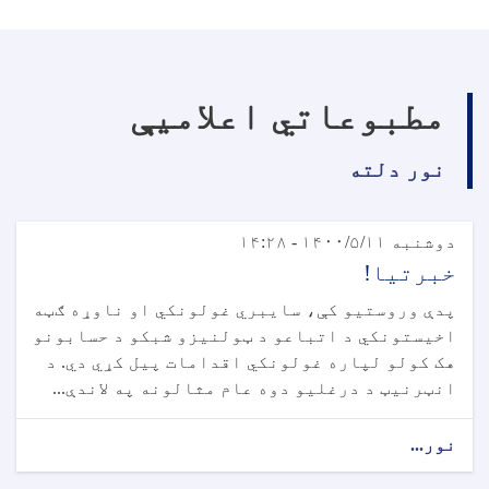
مطبوعاتي اعلامیې
نور دلته
دوشنبه ۱۴۰۰/۵/۱۱ - ۱۴:۲۸
خبرتیا!
پدې وروستیو کې، سایبري غولونکي او ناوړه ګټه
اخیستونکي د اتباعو د ټولنیزو شبکو د حسابونو
هک کولو لپاره غولونکي اقدامات پیل کړي دي. د
انټرنیټ د درغلیو دوه عام مثالونه په لاندې...
نور...