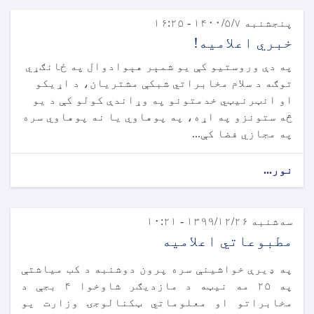
پنجشنبه ۱۴۰۰/۵/۷ - ۱۶:۲۵
خبري اعلامیه!
په دې وروستیو کې یو شمېر هېوادوال په ځانګړي
توګه د سلام مخابراتي شبکې مشتریان، د اړیکو
او انټرنیټي خدمتونو په وړاندې کولو کې د یو
څه ستونزو په اړه، په پوهاوي یا نه پوهاوي سره
په مجازي فضا کې...
نور...
سه‌شنبه ۱۳۹۹/۱۲/۲۶ - ۱۰:۲۱
مطبوعاتي اعلامیه
په ډیرې خواشینې سره پرون دوشنبه د کب میاشتې
په ۲۵ مه نیټه د مازدیګر شاوخوا ۴ بجې د
مخابراتو او معلوماتي ټکنالوجۍ وزارت یو