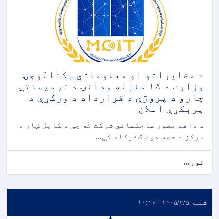
د مخابراتو او معلوماتي ټکنالوجۍ
وزارت د ۱۸ منزله ودانۍ د ترمیماتي
چارو د پروژې د قرارداد د ورکړې د
پرېکړې اعلان
د ذاهد مصور ساختماني شرکت ته چې د کابل ښار د
مرکز د حصه دوم ګذرګاه کې...
نور...
شنبه ۱۴۰۵/۲/۵ - ۱۰:۴۶