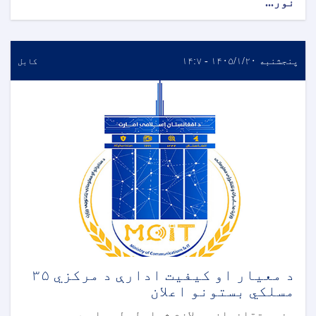
نور...
پنجشنبه ۱۴۰۵/۱/۲۰ - ۱۴:۷
کابل
د معیار او کیفیت ادارې د مرکزي ۳۵
مسلکي بستونو اعلان
هغه متقاضیان چې لازم شرایط ولري او د