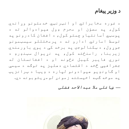
د وزیر پیغام
د غوره مخابراتي او انټرنټي خدمتونو وړاندې
کول، په مصؤن او محرم ډول هېوادوالو ته د
پوسټي آسانتیاو چمتو کول، د افغان کادرونو په
توسط امارتي ادارو ته د پرمختللو سیسټمونو
جوړول، د ټکنالوجۍ په برخه کې د یوې باورمندې
زیربناء رامنځته کول، په نړیوال سټنډرډ د
نوري فایبر کیبل غځونه او د افغانستان له
جغرافیې څخه د اقتصادي دهلېز په توګه د سیمې
او ګاونډیو هېوادونو لپاره د ډیټا د ټرانزیټ
په موخه ګټه اخیستنه زمونږ لومړیتوبونه دي.
ښاغلی ملا عبدالاحد فضلی