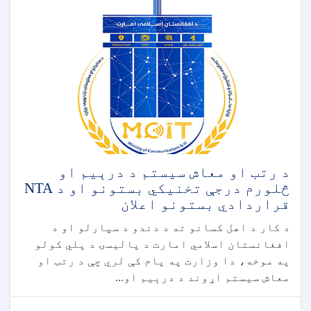
د رتب او معاش سیستم د درېیم او
څلورم درجې تخنیکي بستونو او د NTA
قراردادي بستونو اعلان
د کار د اهل کسانو ته د دندو د سپارلو او د
افغانستان اسلامي امارت د پالیسۍ د پلي کولو
په موخه، دا وزارت په پام کې لري چې د رتب او
معاش سیستم اړوند د درېیم او...