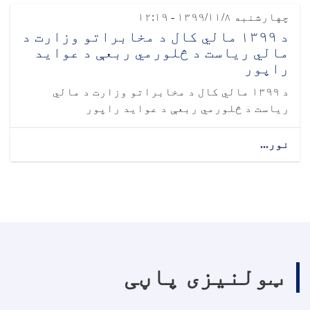
چهارشنبه ۱۳۹۹/۱۱/۸ - ۱۲:۱۹
د ۱۳۹۹ مالي کال د مخابراتو وزارت د
مالي ریاست د څلورمي ربعې د عواید
راپور
د ۱۳۹۹ مالي کال د مخابراتو وزارت د مالي
ریاست د څلورمي ربعې د عواید راپور
نور...
ټولنیزی پاڼی