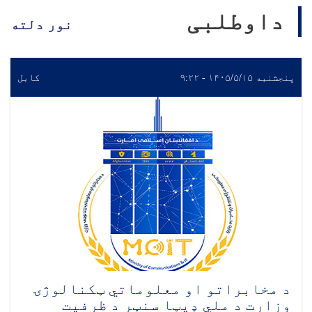
داوطلبی
نور دلته
پنجشنبه ۱۴۰۵/۵/۱۵ - ۹:۲۲
کابل
د مخابراتو او معلوماتي ټکنالوژۍ
وزارت د ملي ډیټا سنټر د ظرفیت