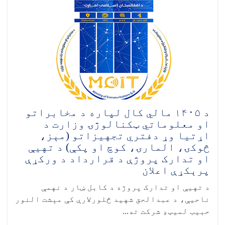
د ۱۴۰۵ مالي کال لپاره د مخابراتو
او معلوماتي ټکنالوژۍ وزارت د
اړتیا وړ دفتري تجهیزاتو (مېز،
څوکۍ، المارۍ، کوچ او پکې) د تهيې
او تدارک پروژې د قرارداد د ورکړې
پرېکړې اعلان
د تهيې او تدارک پروژه د کابل ښار د نهمې
ناحیې، د عبدالحق شهید څلورلارې کې مېشت النور
حبیب لمیټډ شرکت ته...