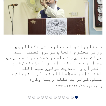
د مخابراتو او معلوماتي تکنالوجۍ
وزیر محترم الحاج مولوي نجیب الله
حیات حقاني، د ناسمو دودونو د مخنیوي
په اړه دعاليقدر امیرالمؤمنین شیخ
القرآن والحدیث مولوي هبة الله
آخندزاده حفظه‌الله تعالی د فرمان د
عملي کولو په هکله وینا وکړه
پنجشنبه ۱۴۰۴/۱/۲۸ - ۱۴:۳۴