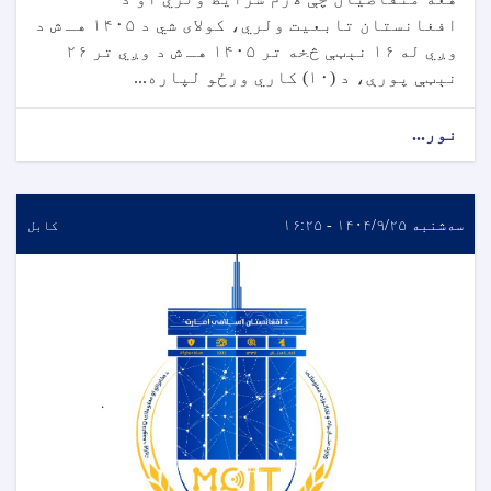
افغانستان تابعیت ولري، کولای شي د ۱۴۰۵ هـ ش د
وږي له ۱۶ نېټې څخه تر ۱۴۰۵ هـ ش د وږي تر ۲۶
نېټې پورې، د (۱۰) کاري ورځو لپاره...
نور...
سه‌شنبه ۱۴۰۴/۹/۲۵ - ۱۶:۲۵
کابل