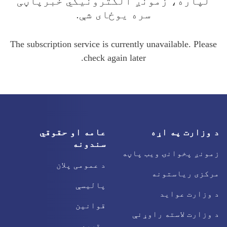
لپاره، زمونږ الکترونیکي خبرپاڼی
سره یوځای شې.
The subscription service is currently unavailable. Please
check again later.
د وزارت په اړه
عامه او حقوقي
سندونه
زمونږ پخوانۍ ویب پاڼه
د عمومی پلان
مرکزی ریاستونه
پالیسې
د وزارت عواید
قوانین
د وزارت لاسته راوړنې
مقررې