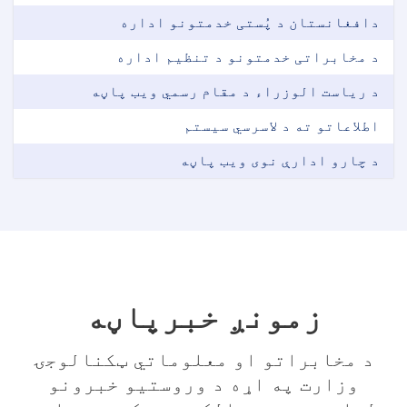
دافغانستان د پُستی خدمتونو اداره
د مخابراتی خدمتونو د تنظیم اداره
د ریاست الوزراء د مقام رسمي ویب پاڼه
اطلاعاتو ته د لاسرسي سیستم
د چارو ادارې نوی ویب پاڼه
زمونږ خبرپاڼه
د مخابراتو او معلوماتي ټکنالوجۍ
وزارت په اړه د وروستیو خبرونو