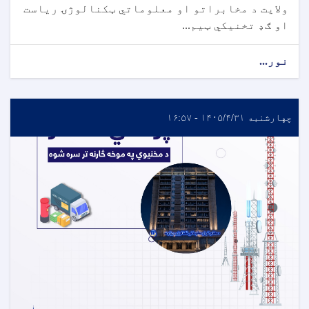
ولایت د مخابراتو او معلوماتي ټکنالوژۍ ریاست
او ګډ تخنیکي ټیم...
نور...
چهارشنبه ۱۴۰۵/۴/۳۱ - ۱۶:۵۷