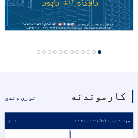
کارموندنه
نورې دندې
چهارشنبه ۱۴۰۵/۲/۱۶ - ۱۰:۲۱
کابل