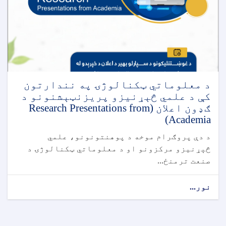
د معلوماتي ټکنالوژۍ په نندارتون
کې د علمي څېړنیزو پریزنټېشنونو د
ګډون اعلان (Research Presentations from
Academia)
د دې پروګرام موخه د پوهنتونونو، علمي
څېړنیزو مرکزونو او د معلوماتي ټکنالوژۍ د
صنعت ترمنځ...
نور...