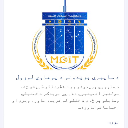
د سایبري بریدونو د پوهاوي لوړول
د سایبري بریدونو یو د خطرناکو طریقو څخه
ټولنیز انجینیري ده، چې بریدګر د تخنیکي
وسایلو پر ځای د خلکو له فریب، باور، وېرې او
احساساتو ناوړه...
نور...