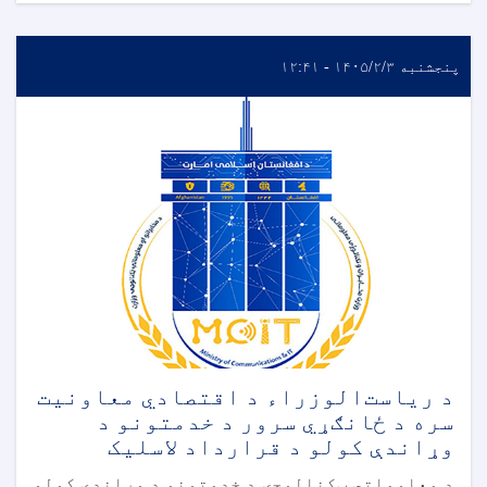
پنجشنبه ۱۴۰۵/۲/۳ - ۱۲:۴۱
د ریاست‌الوزراء د اقتصادي معاونیت
سره د ځانګړي سرور د خدمتونو د
وړاندې کولو د قرارداد لاسلیک
د معلوماتي ټکنالوجۍ د خدمتونو د وړاندې کولو