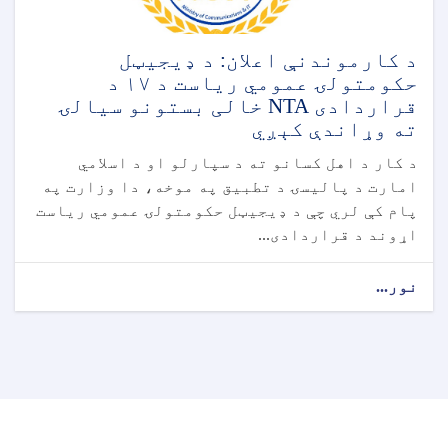
د کارموندنې اعلان: د ډیجیټل
حکومتولۍ عمومي ریاست د ۱۷ د
قراردادی NTA خالی بستونو سیالۍ
ته وړاندې کېږي
د کار د اهل کسانو ته د سپارلو او د اسلامي
امارت د پالیسۍ د تطبیق په موخه، دا وزارت په
پام کې لري چې د ډیجیټل حکومتولۍ عمومي ریاست
اړوند د قراردادی...
نور...