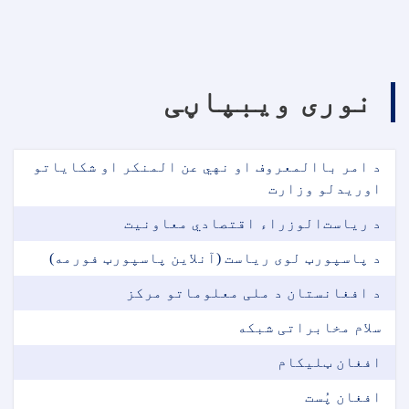
نوری ویبپاڼی
د امر باالمعروف او نهي عن المنکر او شکایاتو
اوریدلو وزارت
د ریاست‌الوزراء اقتصادي معاونیت
د پاسپورټ لوی ریاست (آنلاین پاسپورټ فورمه)
د افغانستان د ملی معلوماتو مرکز
سلام مخابراتی شبکه
افغان ټلیکام
افغان پُست