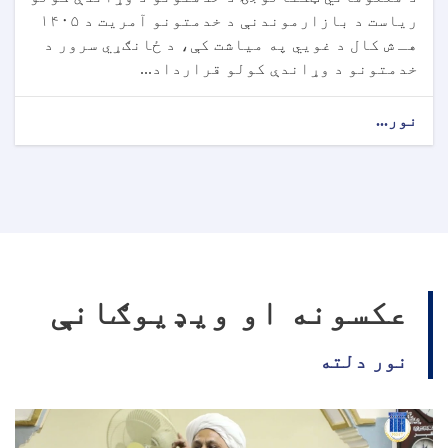
ریاست د بازارموندنې د خدمتونو آمریت د ۱۴۰۵
هـ ش کال د غویي په میاشت کې، د ځانګړي سرور د
خدمتونو د وړاندې کولو قرارداد...
نور...
عکسونه او ویډیوګانې
نور دلته