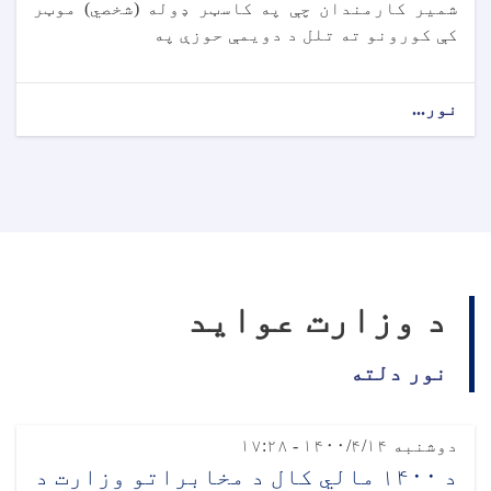
شمیر کارمندان چې په کاسټر ډوله (شخصي) موټر
کې کورونو ته تلل د دویمې حوزې په
نور...
د وزارت عواید
نور دلته
دوشنبه ۱۴۰۰/۴/۱۴ - ۱۷:۲۸
د ۱۴۰۰ مالي کال د مخابراتو وزارت د