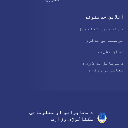
آنلاین خدمتونه
د پاسپورټ تعقیبول
بریښنایی تذکری
آسان وظیفه
د موبایل له لارې د
معاشونو ورکړه
د مخابراتو او معلوماتي
Facebook
Youtube
Twitter
ټکنالوژۍ وزارت