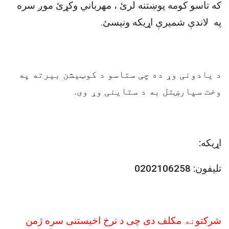
که تاسو کومه پوښتنه لرئ ، مهرباني وکړئ موږ سره
په لاندې شميرې اړیکه ونیسئ
.
د یادونی وړ ده چی ستاسو د کوټیشن بیرته په
وخت سپارښتل به د ستاینی وړ وی.
اړیکه
:
تلیفون:
0202106258
شرکتو
نه
مکلف دی چی د نرخ اخیستنی سره ژمن