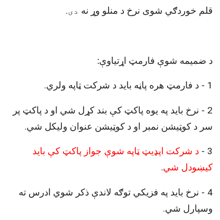
قلم خوردګي شوی نرخ د منلو وړ نه
دی
.
د ضميمه شوې فارمټ اړتیاوې
:
1
-
د فارمټ هره پاڼه باید د شرکت ټاپه ولري
.
2
-
نرخ باید په یوه پاکټ کې بند کړل شي او د پاکټ پر
سر د کوټيشن نمبر او د کوټیشن عنوان وليکل شي
.
3
-
د شرکت اپډيټ ټاپه شوې جواز پاکټ کې بايد
کيښودل شي
.
4
-
نرخ باید په فزیکي توګه لاندې ذکر شوي ادرس ته
وسپارل شي
.