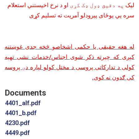
لیک
په دقیق ډول ډک کړی
او د نرخ اخیستني استعلام
سره يي یوځای پیرودلو آمریت ته تسلیم کړی
له هغه حقیقی یا حکمی اشخاصو څخه جدی غوښتنه
کیږی که چیرته ذکر شوی اجناس/خدمات نشی تهیه
کولی د تدارکاتی پروسی د مختل کولو لپاره د
ی
پروسه
کی ګدون نه کوی
.
Documents
4401_alf.pdf
4401_b.pdf
4230.pdf
4449.pdf