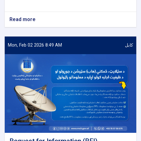
Read more
about
Procurement
of
Software
(Planet)
کابل
Mon, Feb 02 2026 8:49 AM
Solutions
with
required
Tools
(2G,
3G
&
4G)
for
Salaam
Network
Request for Information (RFI)