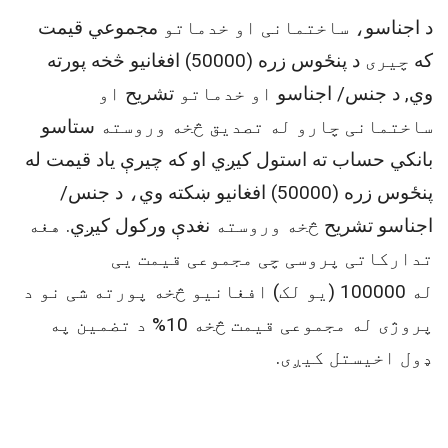
د اجناسو
، ساختمانی او خدماتو
مجموعي قيمت
که
چیری
د پنځوس زره (50000) افغانیو څخه پورته
وي, د جنس/ اجناسو
او خدماتو
تشریح
او
ساختمانی چارو له تصدیق څخه وروسته
ستاسو
بانکي حساب ته استول کيږي او که چيرې یاد قیمت له
پنځوس زره (50000) افغانیو ښکته وي
،
د جنس/
اجناسو تشریح
څخه وروسته
نغدې ورکول کيږي
.
هغه
تدارکاتی پروسی چی مجموعی قیمت یی
له
100000
(یو لک) افغانیو څخه پورته شی نو د
پروژی له مجموعی قیمت څخه
10
%
د تضمین په
ډول اخیستل کیږی.