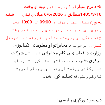
5
-
د نرخ سپار
لو لپاره آخری
نیټه او وخت
1405/3/16مطابق
د
6
/6/2026 میلادي نیټي شنبه
په ور
ځ سهار مهال صرف
د
09:00
تر 10:00 بجو
پوري دی,
د یادونی وړ ده چی د ذکر شوي وخت
څخه مخکې او وروسته ستاسو آفرونه نه اخیستل
کیږی
، نرخونه
د مخابراتو او معلوماتی تکنالوژی
وزارت د افغان ټیلی کام مخابراتی
امارتی
شرکت
مرکزی دفتر،
د معلوماتو دفتر کې د تهیه او
تدارکاتو ریاست اړوند د پېرودلو آمریت
کارکوونکي
ته تسلیم کړل شی
.
د پیسو د ورکړی پالیسي
: