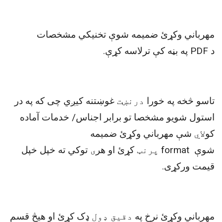
مهرباني وکړئ ضمیمه شوې تخنيکي مشخصات
د
PDF
په بڼه کې ترلاسه کړې
.
تاسو څخه په خورا
درنښت
غوښتنه کیږي چی که په در
استول شویو مشخصا تو برابر اجناس/ خدمات آماده
کو
لاي
شې مهرباني وکړئ ضمیمه
شوې
format
پرنټ
کړئ او هر
ی
توکي ته خپل خپل
قیمت ورکړی
.
مهرباني وکړئ نرخ په
دقیق ډول
ډک کړئ او هیڅ قسم