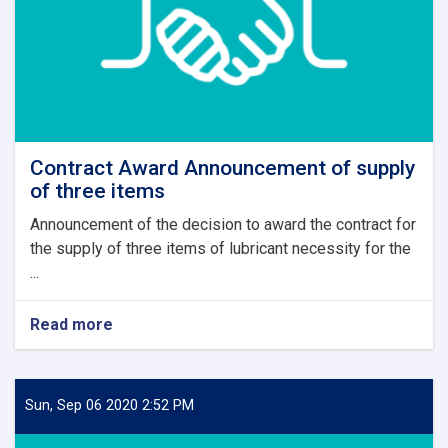
Contract Award Announcement of supply
of three items
Announcement of the decision to award the contract for
the supply of three items of lubricant necessity for the
...
Read more
about
Contract
Award
Announcement
of
Sun, Sep 06 2020 2:52 PM
supply
of