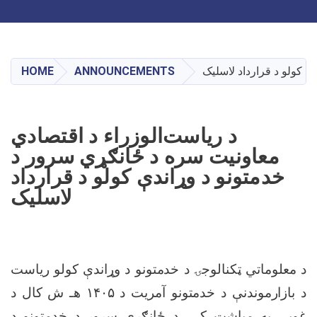
Toggle navigation
Skip
to
main
HOME
ANNOUNCEMENTS
ې کولو د قرارداد لاسلیک
content
د ریاست‌الوزراء د اقتصادي
معاونیت سره د ځانګړي سرور د
خدمتونو د وړاندې کولو د قرارداد
لاسلیک
د معلوماتي ټکنالوجۍ د خدمتونو د وړاندې کولو ریاست
هـ ش کال د
۱۴۰۵
د بازارموندنې د خدمتونو آمریت د
غویی په میاشت کې، د ځانګړي سرور د خدمتونو د