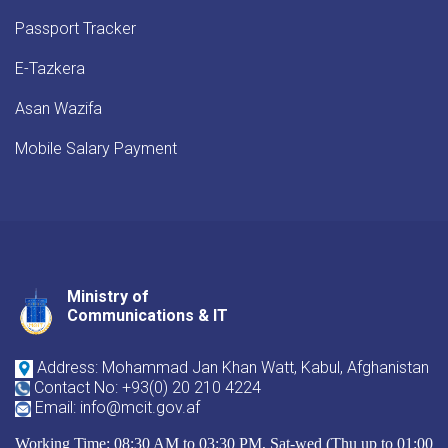
Passport Tracker
E-Tazkera
Asan Wazifa
Mobile Salary Payment
Ministry of
Youtube
Facebook
Twitter
Communications & IT
Address: Mohammad Jan Khan Watt, Kabul, Afghanistan
Contact No: +93(0) 20 210 4224
Email: info@mcit.gov.af
Working Time: 08:30 AM to 03:30 PM, Sat-wed (Thu up to 01:00