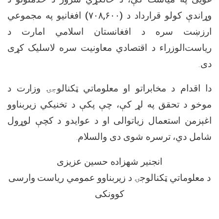
په مجموعي
افغانیو
)
۷۰۸,۶۰۰
(
وړاندې کولو قرارداد د
ارزښت سره د افغانستان اسلامي امارت د
ریاست‌الوزراء د اقتصادي معاونیت سره لاسلیک کړی
.
دی
دا اقدام د مخابراتو او معلوماتي ټکنالو
ج
ۍ وزارت د
موخو د تحقق په لړ کې، چې پکې د تخنیکي زیربناوو
اغېزمن استعمال زیاتوالی او د عوایدو د کچې لوړول
شامل دي، ترسره شوی دی
والسلام.
انجنیر شهزاده حسین عزیزی
د معلوماتي ټکنالوجۍ د زیربناوو عمومي ریاست وارسی
کوونکی