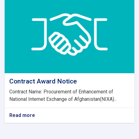
three
items
Contract Award Notice
Contract Name: Procurement of Enhancement of
National Internet Exchange of Afghanistan(NIXA)...
Read more
about
Contract
Award
Notice